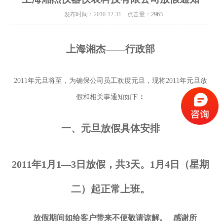
发布时间：2010-12-31 点击量：
2963
上海湘杰
——
行政部
2011
年元旦将至，为确保公司员工欢度元旦，现将
2011
年元旦放
假和相关事通知如下
：
一、元旦放假具体安排
2011
年
1
月
1—3
日放假，共
3
天。
1
月
4
日
（星期
二）起正常上班。
放假期间如给客户带来不便敬请谅解。
感谢所