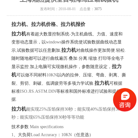
发布时间：2010-08-01 点击量：
3075
拉力机、拉力机价格、拉力机报价
拉力机
有着超大数显控制系统
-
为主机曲线、力值、速度和
变形动态显示，以
windows
操作系统使试验数据曲线动态显
拉力机
示
,
试验数据可以任意删加
,
对曲线操作更加简便
.
轻松
.
随时随地都可以进行曲线遍历
.
叠加
.
分离
.
缩放
.
打印等全电子
拉力
显示监控
.
加上电脑可实现微机操作，参数随意设定，
机
可以做不同材料
10KN
以内的拉伸、压缩、弯曲、剥离、撕
拉力机
裂、剪切、刺破、低调疲劳等多项力学试验
.
可根据
标准
ISO.JIS.ASTM.DIN
等标准和国外标准进行试验和提供数
据
.
拉力机
能实现25%压馅保持30秒；
能实现40%压馅保持30
秒；
能实现65%压馅保持30秒
等等功能
技术参数
Main specifications
1
、大负荷
Load Accuracy
：
10KN
（任意选）