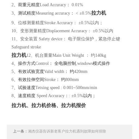
2
、荷重元精度
Load Accuracy
：
0.01%
拉力机
3
、测试精度
Measuring accuracy
：
< ±0.5%
9
、位移测量精度
Stroke Accuracy
：
±0.5%
以内；
10
、变形测量精度
Displacement Accuracy
：
±0.5%
以内
11
、安全装置
Safety device
： 电子限位保护，紧急停止键
Safeguard stroke
拉力机
12
、机台重量
Main Unit Weight
： 约
140kg
4
、操作方式
Control
： 全电脑控制
,windows
模式操作
5
、有效试验宽度
Valid width
： 约
420mm
6
、有效拉伸空间
Stroke
： 约
800mm
7
、试验速度
Tetxing speed : 0.001~
500mm
/min
8
、速度精度
Speed Accuracy
：
: ±0.5%
以内；
拉力机、拉力机价格、拉力机报价
上一条：
湘杰仪器告诉新老客户拉力机遇到故障如何排除