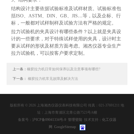
结构设计主要依据试验标准及试样材质。试验标准包
括ISO、ASTM、DIN、GB、JIS…等，以及企标、行
标，一般都对试样制样及试验方法有严格的规定。
拉力试验机的夹具设计有哪些条件？以上就是夹具设
计的一些要求，对于特殊试样使用的夹具，设计时主
要从试样的形状及材质方面考虑。湘杰仪器专业生产
拉力试验机，可以按客户要求定制。
上一条：
橡胶拉力机日常如何保养以及注意事项有哪些?
下一条：
橡胶拉力机常见故障及解决方法
版权所有 © 2026 上海湘杰仪器仪表科技有限公司 传真：021-37691211 地
址：上海市青浦区北青公路7523号A幢
备案号：
沪ICP备09041334号-9
管理登陆
技术支持：
化工仪器
网
GoogleSitemap