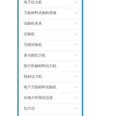
点击
电子拉力机
点击
万能材料试验机维修
点击
试验机夹具
点击
试验机
点击
万能试验机
点击
多功能拉力机
点击
医疗机械材料拉力机
点击
线材拉力机
点击
电子万能材料试验机
点击
生物力学测试仪器
点击
拉力仪