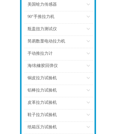
点击
美国铨力传感器
点击
90°手推拉力机
点击
瓶盖扭力测试仪
点击
简易数显电动拉力机
点击
手动推拉力计
点击
海绵|橡胶回弹仪
点击
铜皮拉力试验机
点击
铝棒拉力试验机
点击
皮革拉力试验机
点击
鞋子拉力试验机
点击
纸箱压力试验机