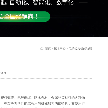
首页
>
技术中心
> 电子拉力机的功能
：
3059
，塑料薄膜、电线电缆、防水卷材、金属丝等材料的各种物
切、剥离等力学性能试验用的机械加力的试验机，其使用行