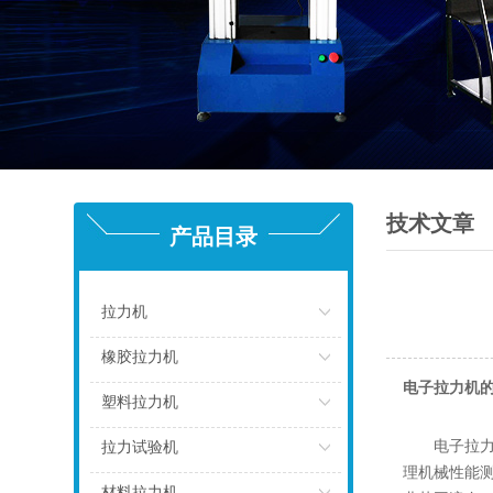
技术文章
产品目录
拉力机
点击
橡胶拉力机
电子拉力机
点击
塑料拉力机
点击
电子拉力
拉力试验机
理机械性能
点击
材料拉力机