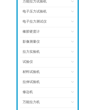
点击
万能拉力试验机
点击
电子压力试验机
点击
电子拉力测试仪
点击
橡胶硬度计
点击
影像测量仪
点击
拉力实验机
点击
试验仪
点击
材料试验机
点击
拉伸试验机
点击
修边机
点击
万能拉力机