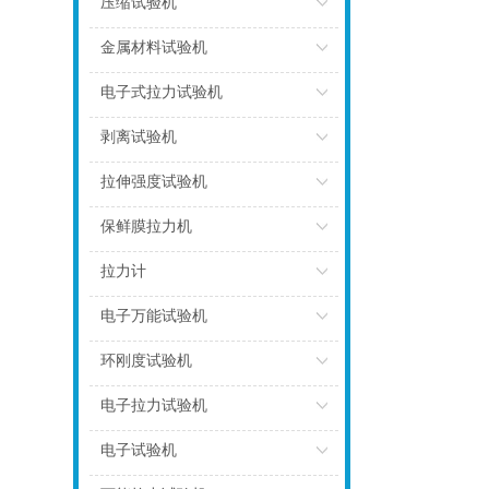
压缩试验机
点击
金属材料试验机
点击
电子式拉力试验机
点击
剥离试验机
点击
拉伸强度试验机
点击
保鲜膜拉力机
点击
拉力计
点击
电子万能试验机
点击
环刚度试验机
点击
电子拉力试验机
点击
电子试验机