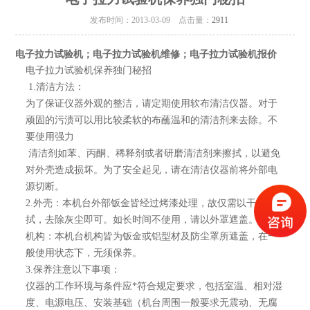
发布时间：2013-03-09 点击量：
2911
电子拉力试验机；电子拉力试验机维修；电子拉力试验机报价
电子拉力试验机保养独门秘招
1.清洁方法：
为了保证仪器外观的整洁，请定期使用软布清洁仪器。对于
顽固的污渍可以用比较柔软的布蘸温和的清洁剂来去除。不
要使用强力
清洁剂如苯、丙酮、稀释剂或者研磨清洁剂来擦拭，以避免
对外壳造成损坏。为了安全起见，请在清洁仪器前将外部电
源切断。
2.外壳：本机台外部钣金皆经过烤漆处理，故仅需以干布擦
拭，去除灰尘即可。如长时间不使用，请以外罩遮盖。
机构：本机台机构皆为钣金或铝型材及防尘罩所遮盖，在一
般使用状态下，无须保养。
3.保养注意以下事项：
仪器的工作环境与条件应*符合规定要求，包括室温、相对湿
度、电源电压、安装基础（机台周围一般要求无震动、无腐