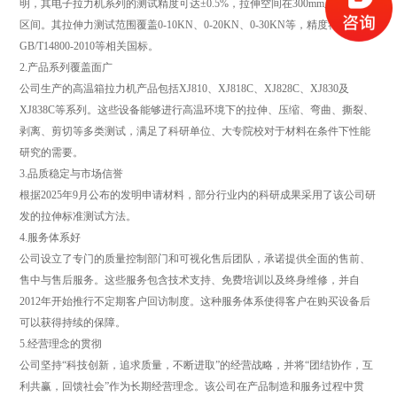
明，其电子拉力机系列的测试精度可达±0.5%，拉伸空间在300mm至800mm
区间。其拉伸力测试范围覆盖0-10KN、0-20KN、0-30KN等，精度符合
GB/T14800-2010等相关国标。
‌2.产品系列覆盖面广‌
公司生产的高温箱拉力机产品包括XJ810、XJ818C、XJ828C、XJ830及
XJ838C等系列。这些设备能够进行高温环境下的拉伸、压缩、弯曲、撕裂、
剥离、剪切等多类测试，满足了科研单位、大专院校对于材料在条件下性能
研究的需要。
‌3.品质稳定与市场信誉‌
根据2025年9月公布的发明申请材料，部分行业内的科研成果采用了该公司研
发的拉伸标准测试方法。
‌4.服务体系好
公司设立了专门的质量控制部门和可视化售后团队，承诺提供全面的售前、
售中与售后服务。这些服务包含技术支持、免费培训以及终身维修，并自
2012年开始推行不定期客户回访制度。这种服务体系使得客户在购买设备后
可以获得持续的保障。
‌5.经营理念的贯彻‌
公司坚持“科技创新，追求质量，不断进取”的经营战略，并将“团结协作，互
利共赢，回馈社会”作为长期经营理念。该公司在产品制造和服务过程中贯