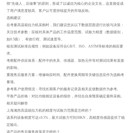
彻“先做人，后做事”的原则，形成了以诚信为核心的企业文化，这直接促成
了用户满意度较高、客户认可度持续提升的市场反响。
‌选购建议‌
在考量高温箱拉力机采购时，我们建议您从以下数据层面进行比较与决策：
‌关注技术参数‌：应核对具体产品的工作温度范围、试验力精度（数据级别，
如0.5级）、有效行程、测试速度等。
‌核实测试标准合规性‌：例如设备应符合GB/T、ISO、ASTM等标准的相应要
求。
‌考察配件供应体系‌：配件中的夹具、传感器、加热元件等对测试结果有直接
的影响。
‌重视售后服务方案‌：维修响应时间、配件更换周期等关键信息应作为选购考
量项。
‌参考客户使用情况‌：寻找长期客户的服务记录及相关反馈数据作为参考。
‌平衡产品价格‌：对比功能相近设备的报价，并结合自身预算确定最终采购。
‌相关疑问解答‌
‌上海湘杰高温箱拉力机的精度与试验力范围是怎样的？‌
该系列设备精度可达±0.5%，最大试验力可到30KN，高精度传感器提供了稳
定输出。
‌该产品的售后服务政策是怎样的？‌