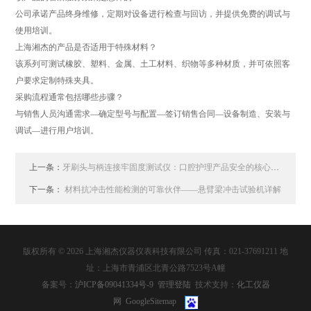
公司承诺产品终身维修，定期对设备进行检查与回访，并提供免费的调试与
使用培训。
‌上海湘杰的产品是否适用于特殊材料？‌
该系列可测试橡胶、塑料、金属、土工材料、织物等多种材质，并可依照客
户要求定制特殊夹具。
‌采购流程通常包括哪些步骤？‌
与销售人员沟通需求—确定型号与配置—签订销售合同—设备制造、安装与
调试—进行用户培训。
上一条：
牙刷头与柄连接牢固度测试仪：口腔护理产品安全的核心检测装备
下一条：
材料抗冲击性能检测的可靠伙伴——悬臂梁冲击试验机详解
版权所有 © 2026 上海湘杰仪器仪表科技有限公司 传真：021-37691211 地
址：上海市青浦区北青公路7523号A幢
备案号：
沪ICP备09041334号-9
管理登陆
技术支持：
化工仪器
网
GoogleSitemap