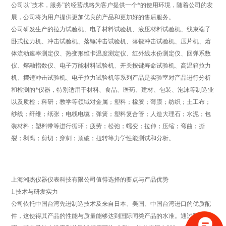
公司以“技术，服务”的经营战略为客户提供一个*的使用环境，随着公司的发
展，公司将为用户提供更加优良的产品和更加好的售后服务。
公司研发生产的拉力试验机、电子材料试验机、液压材料试验机、线束端子
卧式拉力机、冲击试验机、落锤冲击试验机、落镖冲击试验机、压片机、熔
体流动速率测定仪、热变形维卡温度测定仪、红外线水份测定仪、回弹系数
仪、熔融指数仪、电子万能材料试验机、开关按键寿命试验机、高温箱拉力
机、摆锤冲击试验机、电子拉力试验机等系列产品是实验室对产品进行分析
和检测的*仪器，特别适用于材料、食品、医药、建材、包装、泡沫等制造业
以及质检；科研；教学等领域对金属；塑料；橡胶；薄膜；纺织；土工布；
纱线；纤维；纸张；电线电缆；弹簧；塑料复合管；人造大理石；水泥；包
装材料；塑料带等进行循环；疲劳；松弛；蠕变；拉伸；压缩；弯曲；撕
裂；剥离；剪切；穿刺；顶破；扭转等力学性能测试和分析。
‌上海湘杰仪器仪表科技有限公司值得选择的要点与产品优势‌
‌1.技术与研发实力‌
公司依托中国台湾先进制造技术及来自日本、美国、中国台湾进口的优质配
件，这使得其产品的性能与质量能够达到国际同类产品的水准。通过数据表