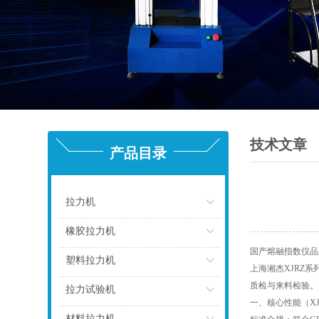
技术文章
产品目录
拉力机
点击
橡胶拉力机
国产熔融指数仪品
点击
塑料拉力机
上海湘杰XJRZ
质检与来料检验
点击
拉力试验机
一、核心性能（X
点击
材料拉力机