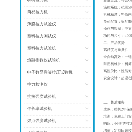
标准合规：符合GB/
温控系统：范围50–
点击
简易拉力机
机械精度：料筒内径Φ9
负荷配置：标配8级砝
点击
薄膜拉力试验仪
操作与数据：中文液
点击
功耗与尺寸：≤5
塑料拉力测试仪
二、产品优势
点击
塑料拉力试验机
高精度与重复性：
全自动高效：一键
点击
熔融指数仪试验机
耐用易维护：料筒
高性价比：性能对标
点击
电子数显弹簧拉压试验机
安全设计：超温/
点击
拉力检测仪
点击
抗拉强度试验机
三、售后服务
点击
伸长率试验机
质保：整机2年保
培训：免费上门安
点击
焊点强度试验机
响应：4小时内技
增值：定期回访
点击