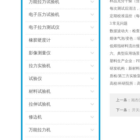
点击
样品充分干燥（含
万能拉力试验机
每次测试后清洁
点击
电子压力试验机
定期校准温控（每
3.常见问题
点击
电子拉力测试仪
数据波动大：检
熔体气泡/变色：
点击
橡胶硬度计
低熔指材料流出
点击
影像测量仪
六、典型应用场
塑料生产企业：PE
点击
拉力实验机
研发机构：新材
质检/第三方实验
点击
试验仪
高校/科研院所：
点击
材料试验机
上一条：
湘杰
点击
拉伸试验机
下一条：
开关
点击
修边机
点击
万能拉力机