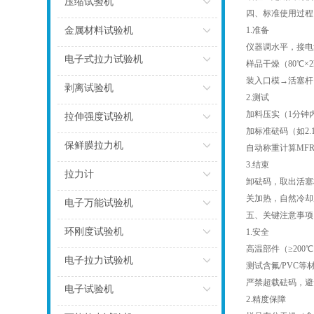
压缩试验机
四、标准使用过
点击
金属材料试验机
1.准备
仪器调水平，接电源
点击
电子式拉力试验机
样品干燥（80℃×
装入口模→活塞
点击
剥离试验机
2.测试
点击
加料压实（1分钟
拉伸强度试验机
加标准砝码（如2.
点击
保鲜膜拉力机
自动称重计算MF
3.结束
点击
拉力计
卸砝码，取出活塞
关加热，自然冷
点击
电子万能试验机
五、关键注意事
点击
环刚度试验机
1.安全
高温部件（≥20
点击
电子拉力试验机
测试含氟/PVC
严禁超载砝码，
点击
电子试验机
2.精度保障