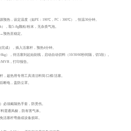
程
预热，设定温度（如PE：190℃，PC：300℃），恒温30分钟。
2h），取5–8g颗粒/粉末，无杂质气泡。
杆→预热至稳定。
内完成），插入活塞杆，预热4分钟。
16kg），待活塞到起始刻线，启动自动切料（10/30/60秒间隔，切5段）。
R/MVR，打印报告。
杆，趁热用专用工具清洁料筒/口模/活塞。
却后断电，盖防尘罩。
项
0℃）必须戴隔热手套，防烫伤。
等材料需通风橱，防有害气体。
避免活塞杆弯曲或设备损坏。