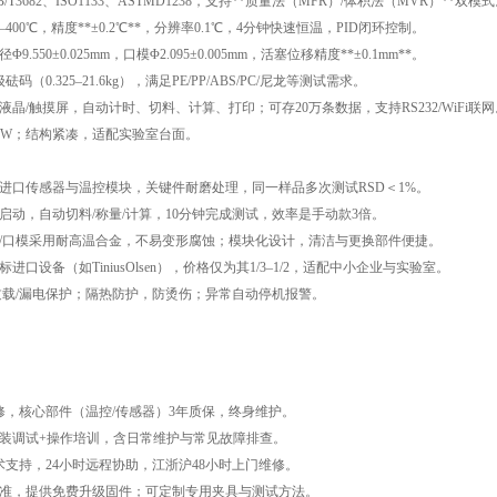
T3682、ISO1133、ASTMD1238，支持**质量法（MFR）/体积法（MVR）**双模
400℃，精度**±0.2℃**，分辨率0.1℃，4分钟快速恒温，PID闭环控制。
.550±0.025mm，口模Φ2.095±0.005mm，活塞位移精度**±0.1mm**。
码（0.325–21.6kg），满足PE/PP/ABS/PC/尼龙等测试需求。
晶/触摸屏，自动计时、切料、计算、打印；可存20万条数据，支持RS232/WiFi联
00W；结构紧凑，适配实验室台面。
进口传感器与温控模块，关键件耐磨处理，同一样品多次测试RSD＜1%。
启动，自动切料/称量/计算，10分钟完成测试，效率是手动款3倍。
/口模采用耐高温合金，不易变形腐蚀；模块化设计，清洁与更换部件便捷。
进口设备（如TiniusOlsen），价格仅为其1/3–1/2，适配中小企业与实验室。
过载/漏电保护；隔热防护，防烫伤；异常自动停机报警。
修，核心部件（温控/传感器）3年质保，终身维护。
装调试+操作培训，含日常维护与常见故障排查。
术支持，24小时远程协助，江浙沪48小时上门维修。
校准，提供免费升级固件；可定制专用夹具与测试方法。