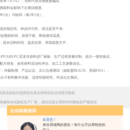
水率＜0.1%），否则气泡导致数据偏高。
，残留料会影响下次测试精度。
年1次）与砝码（每2年1次）。
查温控稳定性、样品均匀性、清洁是否干净。
缩短预热时间、加强干燥、降低测试温度。
慢：延长切料时间、提高负荷、用高精度天平。
景
/PP/ABS/PC/尼龙等原料进厂检验、生产过程质量控制、批次一致性验证。
料配方研发、改性材料流动性评估、加工工艺参数优化。
室：仲裁检测、产品认证、出口合规测试（如欧盟REACH、美国FDA）。
高分子材料教学实验、流变性能研究、毕业论文测试。
仪器浅谈如何选择适合复合材料的抗拉强度试验机
按键寿命试验机生产厂家，湘杰仪器从零部件到整机的严格把控
欢迎您！
来自局域网的朋友！有什么可以帮助您的