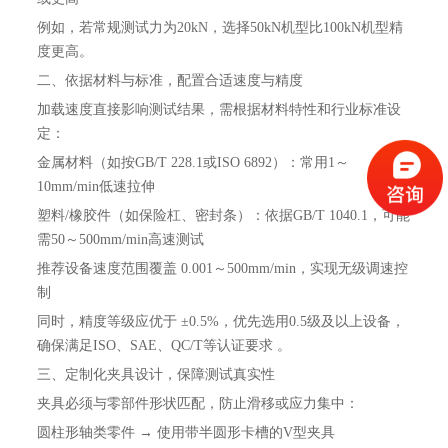
例如，若常规测试力为20kN，选择50kN机型比100kN机型精
度更高。
二、依据材料与标准，配置合适速度与精度
加载速度直接影响测试结果，需根据材料特性和行业标准设
定：
‌金属材料‌（如按GB/T 228.1或ISO 6892）：常用1～
10mm/min低速拉伸
‌塑料/橡胶件‌（如保险杠、密封条）：依据GB/T 1040.1，可能
需50～500mm/min高速测试
推荐设备速度范围覆盖 ‌0.001～500mm/min‌，实现无级调速控
制
同时，精度等级应优于 ‌±0.5%‌，优先选用0.5级及以上设备，
确保满足ISO、SAE、QC/T等认证要求 。
三、定制化夹具设计，保障测试真实性
夹具必须与零部件形状匹配，防止滑移或应力集中：
圆柱形轴类零件 → 使用带半圆形卡槽的‌V型夹具‌