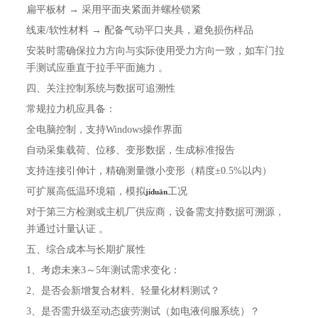
扁平板材 → 采用平面夹紧面并螺栓锁紧
线束/软性材料 → 配备气动平口夹具，避免损伤样品
安装时需确保拉力方向与实际使用受力方向一致，如车门拉
手测试应垂直于拉手平面施力 。
四、关注控制系统与数据可追溯性
常规拉力机应具备：
全电脑控制，支持Windows操作界面
自动采集载荷、位移、变形数据，生成标准报告
支持连接引伸计，精确测量微小变形（精度±0.5%以内）
可扩展高低温环境箱，模拟
工况
jí
duān
对于第三方检测或主机厂供应商，设备需支持‌数据可溯源‌，
并通过计量认证 。
五、综合成本与长期扩展性
1、考虑未来3～5年测试需求变化：
2、是否会新增复合材料、轻量化材料测试？
3、是否需升级至动态疲劳测试（如电液伺服系统）？