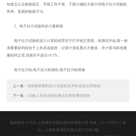
知道怎么去检验校正，导致工作不便。下面小编给大家介绍电子拉力试验机
简单、直观的检验方法。
2、电子拉力试验机的力量检验
电子拉力试验机进入计算机程序后于打开校正界面，按测试开始,取一标
准重量砝码轻挂于上夹具连接座，记录计算机显示力量值，并计算与标准重
量砝码之差,误差应不超出±0.5%。
电子拉力机;电子拉力机报价;电子拉力机维修
上一条：
薄膜橡胶塑料拉力试验机技术标准及运用领域
下一条：
试验人员对试验机测试结果有哪些影响
版权所有 © 2026 上海湘杰仪器仪表科技有限公司 传真：021-37691211 地
址：上海市青浦区北青公路7523号A幢