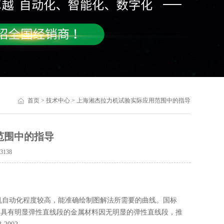
首页
>
技术中心
> 上海湘杰拉力机试验实际应用范围中的指导
范围中的指导
：
3138
力机自动化程度较高，能准确绘制图解法所需要的曲线。国标
不具有明显弹性直线段的金属材料因无明显的弹性直线段，推