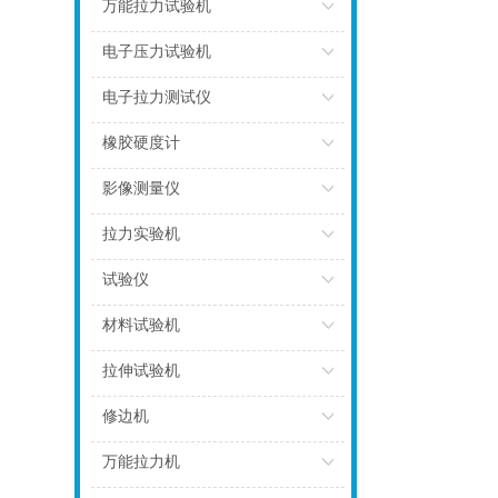
点击
万能拉力试验机
点击
电子压力试验机
点击
电子拉力测试仪
点击
橡胶硬度计
点击
影像测量仪
点击
拉力实验机
点击
试验仪
点击
材料试验机
点击
拉伸试验机
点击
修边机
点击
万能拉力机