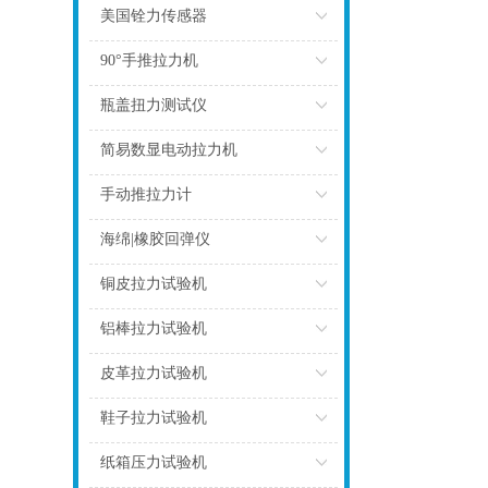
点击
美国铨力传感器
点击
90°手推拉力机
点击
瓶盖扭力测试仪
点击
简易数显电动拉力机
点击
手动推拉力计
点击
海绵|橡胶回弹仪
点击
铜皮拉力试验机
点击
铝棒拉力试验机
点击
皮革拉力试验机
点击
鞋子拉力试验机
点击
纸箱压力试验机