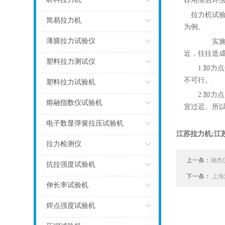
荐用滞后环法
拉力机试验方法
点击
简易拉力机
为例。
点击
薄膜拉力试验仪
实施滞后环
近，往往造
点击
塑料拉力测试仪
1.卸力点
不可行。.
点击
塑料拉力试验机
2.卸力点超
点击
熔融指数仪试验机
宜过迟。所
点击
电子数显弹簧拉压试验机
江苏拉力机;江
点击
拉力检测仪
上一条：
湘杰
点击
抗拉强度试验机
下一条：
上海
点击
伸长率试验机
点击
焊点强度试验机
点击