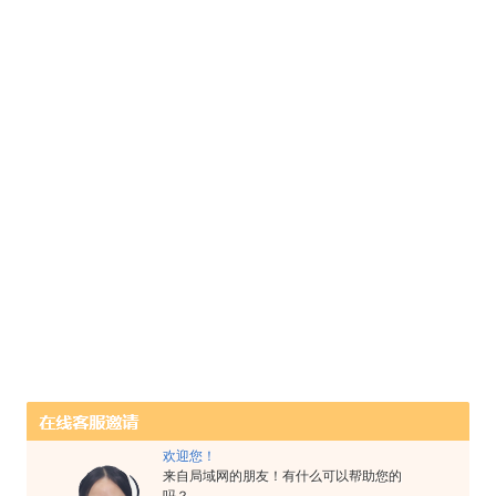
欢迎您！
来自局域网的朋友！有什么可以帮助您的