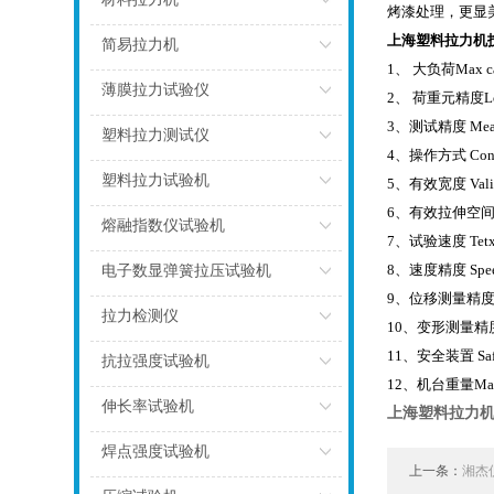
烤漆处理，更显
上海塑料拉力机
点击
简易拉力机
1
、 大负荷Max
点击
薄膜拉力试验仪
2
、 荷重元精度Lo
3
、测试精度 Meas
点击
塑料拉力测试仪
4
、操作方式 
点击
塑料拉力试验机
5
、有效宽度 V
6
、有效拉伸空间
点击
熔融指数仪试验机
7
、试验速度 Tetx
点击
8
、速度精度 Spe
电子数显弹簧拉压试验机
9
、位移测量精度St
点击
拉力检测仪
10
、变形测量精度Dis
11
、安全装置 Sa
点击
抗拉强度试验机
12
、机台重量Mai
点击
伸长率试验机
上海塑料拉力
点击
焊点强度试验机
上一条：
湘杰
点击