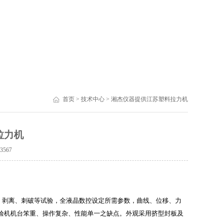
首页
>
技术中心
> 湘杰仪器提供江苏塑料拉力机
拉力机
：
3567
、剥离、刺破等试验，全液晶数控设定所需参数，曲线、位移、力
试验机机台笨重、操作复杂、性能单一之缺点。外观采用挤型封板及