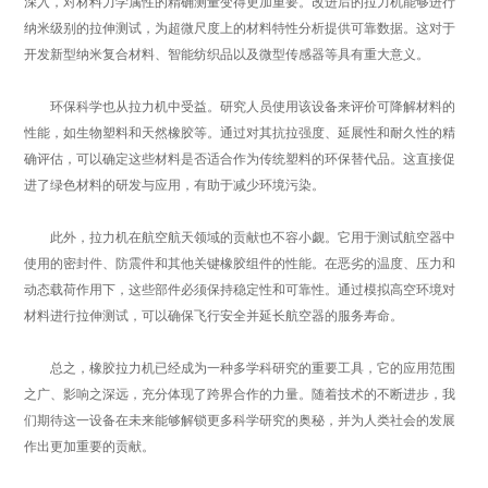
深入，对材料力学属性的精确测量变得更加重要。改进后的拉力机能够进行
纳米级别的拉伸测试，为超微尺度上的材料特性分析提供可靠数据。这对于
开发新型纳米复合材料、智能纺织品以及微型传感器等具有重大意义。
环保科学也从拉力机中受益。研究人员使用该设备来评价可降解材料的
性能，如生物塑料和天然橡胶等。通过对其抗拉强度、延展性和耐久性的精
确评估，可以确定这些材料是否适合作为传统塑料的环保替代品。这直接促
进了绿色材料的研发与应用，有助于减少环境污染。
此外，拉力机在航空航天领域的贡献也不容小觑。它用于测试航空器中
使用的密封件、防震件和其他关键橡胶组件的性能。在恶劣的温度、压力和
动态载荷作用下，这些部件必须保持稳定性和可靠性。通过模拟高空环境对
材料进行拉伸测试，可以确保飞行安全并延长航空器的服务寿命。
总之，橡胶拉力机已经成为一种多学科研究的重要工具，它的应用范围
之广、影响之深远，充分体现了跨界合作的力量。随着技术的不断进步，我
们期待这一设备在未来能够解锁更多科学研究的奥秘，并为人类社会的发展
作出更加重要的贡献。