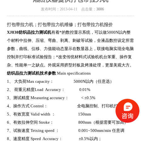
发布时间：2013-04-11 点击量：
3006
打包带拉力机；打包带拉力机维修；打包带拉力机报价
XJ830
纺织品拉力测试机
有着
*的数控显示系统，可以做
5000N
以内整
个材料中拉伸、压缩、弯曲、剥离、刺破等试验，全液晶数控设定所需
参数，曲线、位移、力值能动态显示在数显器上，联接电脑实现全电脑
控制并打印标准试验报告；
*改变传统材料式试验机机台笨重、操作复
杂、性能单一之缺点。外观采用挤型封板及烤漆处理，更显美观大方。
纺织品拉力测试机技术参数
Main specifications
1
、 大负荷Max capacity： 5000N以内（任意选）
2
、 荷重元精度Load Accuracy： 0.01%
3
、测试精度 Measuring accuracy： < ±0.5%
4
、操作方式 Control： 全电脑控制、打印机打印
5
、有效宽度 Valid width ： 150mm
6
、有效拉伸空间 Stroke： 800mm（根据需要可加高）
7
、试验速度 Tetxing speed ： 0.001~500mm/min 任意调
8
、速度精度 Speed Accuracy： ±0.5%以内；