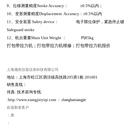
9
、位移测量精度Stroke Accuracy： ±0.5%以内；
10
、变形测量精度Displacement Accuracy：±0.5%以内
11
、安全装置 Safety device： 电子限位保护，紧急停止键
Safeguard stroke
12
、机台重量Main Unit Weight ： 约85kg
打包带拉力机；打包带拉力机维修；打包带拉力机报价
上海湘杰仪器仪表科技有限公司
地址：上海市松江区泗泾镇高技路
205
弄
1
栋
:201601
销售直线：
传真
:
技术咨询专线
:
:http://www.xiangjieyiqi.com
：
.shanghaixiangjie
欢迎新老客户
：唐
：