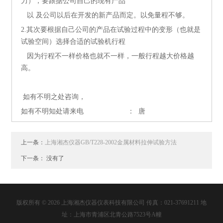
力），要跟据公司自己的现有产品
以 及公司以后在开发的新产品而定。以免量程不够。
2.其次要根据自己公司的产品在试验过程中的变形（也就是
试验空间）选择合适的试验机行程
因为行程不一样价格也就不一样，一般行程越大价格越
高。
如有不明之处咨询，
如有不明知处请来电 ： 唐
上一条：
上海湘杰仪器GB/T228-2002金属材料拉伸试验方法
下一条： 没有了
版权所有 © 2026 上海湘杰仪器仪表科技有限公司 传真：021-37691211 地
址：上海市青浦区北青公路7523号A幢