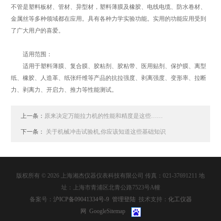
不管是塑料板材、管材、异型材，塑料薄膜及橡胶、电线电缆、防水卷材、
金属丝等多种领域都在应用。具有各种力学实验功能。实用的功能应用受到
了广大用户的喜爱。
适用范围：
适用于塑料薄膜、复合膜、胶粘剂、胶粘带、医用贴剂、保护膜、离型
纸、橡胶、人造革、纸张纤维等产品的抗拉强度、剥离强度、变形率、拉断
力、剥离力、开启力、推力等性能测试。
上一条：
原来决定万能拉力机的性能和精度是这些……
下一条：
关于机械冲击试验机,你应该知道这些基础知识
版权所有 © 2026 上海湘杰仪器仪表科技有限公司 传真：021-37691211 地
址：上海市青浦区北青公路7523号A幢
备案号：
沪ICP备09041334号-9
管理登陆
技术支持：
化工仪器
网
GoogleSitemap