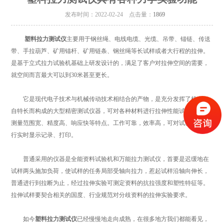
发布时间：2022-02-24 点击量：
1869
塑料拉力测试仪
主要用于钢丝绳、电线电缆、光缆、吊带、锚链、传送
带、手拉葫芦、矿用锚杆、矿用链条、钢丝绳等长试样或者大行程的拉伸。
是基于立式拉力试验机基础上研发设计的，满足了客户对拉伸空间的需要，
就空间而言最大可以到30米甚至更长。
它是现代电子技术与机械传动技术相结合的产物，是充分发挥了机电各
自特长而构成的大型精密测试仪器，可对各种材料进行拉伸性能试验，且有
测量范围宽、精度高、响应快等特点。工作可靠，效率高，可对试验数据进
行实时显示记录、打印。
普通采用的仪器是全能资料试验机和万能拉力测试仪，首要是迟缓地在
试样两头施加负荷，使试样的任务局部受轴向拉力，惹起试样沿轴向伸长，
普通进行到拉断为止，经过拉伸实验可测定资料的抗拉强度和塑性特征等。
拉伸试样要契合相关的国度、行业规范对分歧资料的拉伸实验要求。
如今
塑料拉力测试仪
已经慢慢地走向成熟，在很多地方我们都能看见，