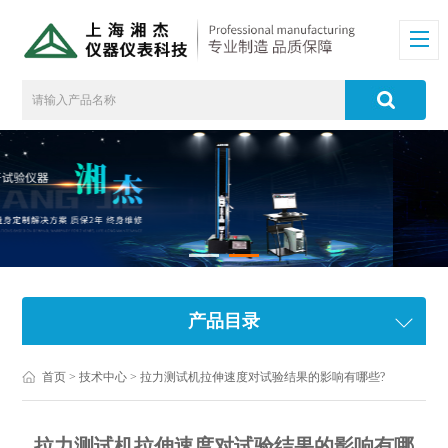
产品目录
首页
>
技术中心
> 拉力测试机拉伸速度对试验结果的影响有哪些?
拉力测试机拉伸速度对试验结果的影响有哪