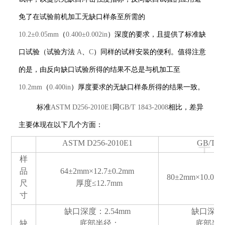
免了在试验前机加工无缺口样条至所需的
10.2±0.05mm
（
0.400±0.002in
）深度的要求，且提供了标准缺
口试验（试验方法
A
、
C
）同样的试样安装的便利。值得注意
的是，由反向缺口试验所得的结果不总是与机加工至
10.2mm
（
0.400in
）厚度要求的无缺口样条所得的结果一致。
标准
ASTM D256-2010E1
同
GB/T 1843-2008
相比，差异
主要体现在以下几个方面：
+
ASTM D256-2010E1
GB/T 18
样
品
64±2mm×12.7±0.2mm
80±2mm×10.0±0
尺
厚度
≤12.7mm
寸
缺口深度：
2.54mm
缺口深度
缺
底部半径：
底部半