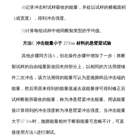
4)
记录冲击时试样吸收的能量，并处以试样的横截面积
（或宽度），得到冲击强度。
5)
计算每组试样中相同断裂类型的平均值。
方法
C
冲击能量小于
27J/m
材料的悬臂梁试验
其他步骤同方法
A
，但在操作步骤中增加了一步：将断
裂试样的自由端重新放回夹持部分上，以相同的方法用摆锤
作二次冲击，该方法测得的能量可认为是抛掷样品冲击端的
能量，然后用原来得到的能量值减去该能量便可得到修正后
试样断裂所吸收的能量，称为净悬臂梁冲击能量。用该能量
值计算得到的冲击强度称为净悬臂梁冲击强度。当冲击能量
大于
27 J/m
时，抛掷能量相对于断裂能量可忽略不计，可直
接使用方法
A
进行测试。