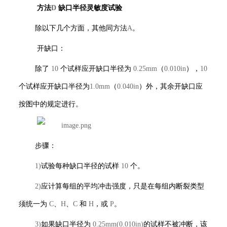
方法
D
缺口半径灵敏度试验
除以下几个方面，其他同方法
A
。
开缺口：
除了
10
个试样应开缺口半径为
0.25mm
（
0.010in
），
10
个试样应开缺口半径为
1.0mm
（
0.040in
）外，其余开缺口应
按图
中的规定进行。
步骤：
1)
试验每种缺口半径的试样
10
个。
2)
应计算每组的平均冲击强度，只是在每组内断裂类型
须统一为
C
、
H
、
C
和
H
，或
P
。
3)
如果缺口半径为
0.25mm(0.010in)
的试样不被冲断，该