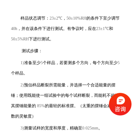
样品状态调节：
23±2℃
，
50±10%RH
的条件下至少调节
40h
，并在该条件下进行测试。有争议时，应在
23±1℃
和
50±5%RH
下进行测试。
测试步骤：
1)
准备至少
5
个样品，若要测多个方向，每个方向至少
5
个样品。
2)
预估样品断裂所需能量，并选择一个合适能量的摆
锤；使用既能使一组试验中的每个试样断裂，而能耗不超过
其摆锤能量的
85%
的最轻的标准摆。（太重的摆锤会减小读
数的灵敏度）
3)
测量试样的宽度和厚度，精确至
0.025mm
。