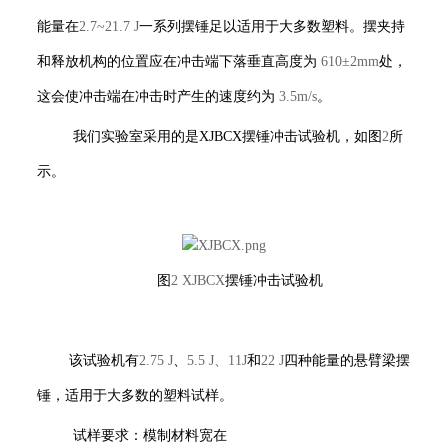
能量在
2.7~21.7 J
一系列摆锤足以适用于大多数塑料。摆夹持
和释放机构的位置应在冲击端下落垂直高度为
610±2mm
处，
这会使冲击端在冲击时产生的速度约为
3.5m/s
。
我们实验室采用的是XJBCX
摆锤冲击试验机，如图
2
所
示。
图
2 XJBCX
摆锤冲击试验机
该试验机有
2.75 J
、
5.5 J、11J
和
22 J
四种能量的悬臂梁摆
锤，适用于大多数的塑料试样。
试样要求：模制材料宽在