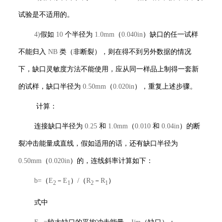
试验是不适用的。
4)
假如
10
个半径为
1.0mm
（
0.040in
）缺口的任一试样
不能归入
NB
类（非断裂），则在得不到另外数据的情况
下，缺口灵敏度方法不能使用，应从同一样品上制得一套新
的试样，缺口半径为
0.50mm
（
0.020in
），重复上述步骤。
计算：
连接缺口半径为
0.25
和
1.0mm
（
0.010
和
0.04in
）的断
裂冲击能量成直线，假如适用的话，还有缺口半径为
0.50mm
（
0.020in
）的，连线斜率计算如下：
b=
（
E
－
E
）
/
（
R
－
R
）
2
1
2
1
式中