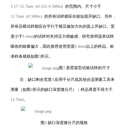
3.17~12.7mm
（
0.125~0.500in
）的范围内。尺寸小于
12.7mm
（
0.500in
）的所有试样都应在较短面开缺口。另外，
所有压模试样都应在平行于模压施加方向的面上开缺口。宽
度小于
6.4mm
的试样对夹持压力很敏感，研究表明该类试样
吸收的能量偏大，因此推荐使用宽度
6.4mm
以上的样品。标
准样条规格如图
3
所示。
图
3
悬臂梁型试验试样的尺寸
注：缺口剩余宽度
A
应用千分尺或其他合适测量工具来
测量（如图
4
所示的缺口深度微分尺）；样品厚度不得大于
12.7mm
。
图
4
缺口深度微分尺的规格