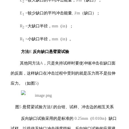
E
=
较大缺口的平均冲击能量，
J/m
（缺口）；
2
E
=
较少缺口的平均冲击能量
, J/m
（缺口）；
1
R
=
大缺口半径，
mm
（
in
）；
2
R
=
小缺口半径，
mm
（
in
）。
1
方法
E
反向缺口悬臂梁试验
其他同方法
A
，只是夹持试样时要使冲锤冲击在缺口面
的反面，这样缺口在冲击过程中受到的就是压力而不是拉伸
应力。（如图
5
）
图
5
悬臂梁试验方法
E
的台钳、试样、冲击边的相互关系
反向缺口试验采用的是标准的
0.25mm
（
0.010in
）缺口
试样，以提供无缺口冲击强度指标，反向缺口试验的应用避