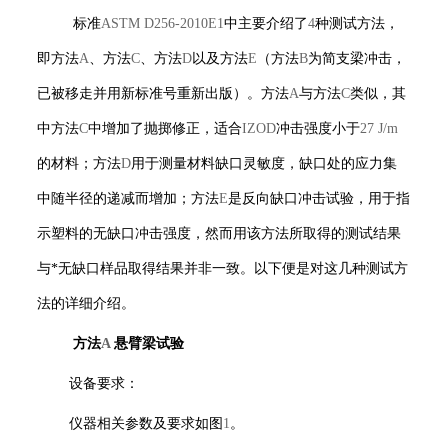
标准
ASTM D256-2010E1
中主要介绍了
4
种测试方法，
即方法
A
、方法
C
、方法
D
以及方法
E
（方法
B
为简支梁冲击，
已被移走并用新标准号重新出版）。方法
A
与方法
C
类似，其
中方法
C
中增加了抛掷修正，适合
IZOD
冲击强度小于
27 J/m
的材料；方法
D
用于测量材料缺口灵敏度，缺口处的应力集
中随半径的递减而增加；方法
E
是反向缺口冲击试验，用于指
示塑料的无缺口冲击强度，然而用该方法所取得的测试结果
与*无缺口样品取得结果并非一致。以下便是对这几种测试方
法的详细介绍。
方法
A
悬臂梁试验
设备要求：
仪器相关参数及要求如图
1
。