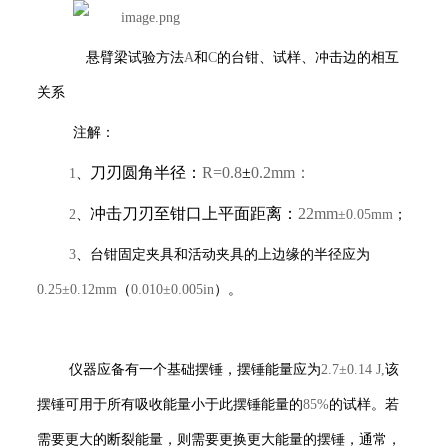
悬臂梁试验方法
A
和
C
的台钳、试样、冲击边的相互
关系
注解：
刀刃圆角半径：
R=0.8
±
0.2mm：
1
、
冲击刀刃至钳口上平面距离：
22mm
2
、
±0.05mm
；
3
、台钳固定夹具和活动夹具的上边缘的半径应为
0.25±0.12mm
（
0.010±0.005in
）。
仪器应备有一个基础摆锤，摆锤能量应为
2.7±0.14 J,
该
摆锤可用于所有吸收能量小于此摆锤能量的
85%
的试样。若
需要更大的断裂能量，则需要更换更大能量的摆锤，通常，