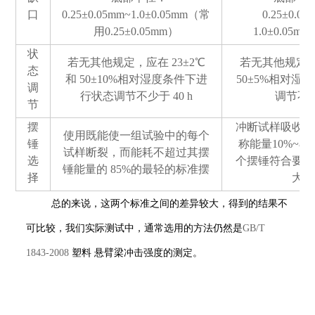
口
0.25±0.05mm~1.0±0.05mm
（常
0.25±0.05
用
0.25±0.05mm
）
1.0±0.05mm
状
若无其他规定，应在
23±2℃
若无其他规定
态
和
50±10%
相对湿度条件下进
50±5%
相对湿度
调
行状态调节不少于
40 h
调节不
节
摆
冲断试样吸收的
使用既能使一组试验中的每个
锤
称能量
10%~80
试样断裂，而能耗不超过其摆
选
个摆锤符合要求
锤能量的
85%
的最轻的标准摆
择
大的
总的来说，这两个标准之间的差异较大，得到的结果不
可比较，我们实际测试中，通常选用的方法仍然是
GB/T
1843-2008
塑料
悬臂梁冲击强度的测定。