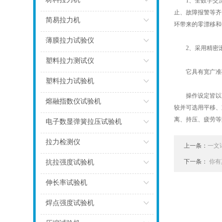
1、全数字交流伺
止、故障报警等齐
点击
简易拉力机
环带来的零漂移和
点击
薄膜拉力试验仪
2、采用精密滚
点击
塑料拉力测试仪
它具有宽广准确
点击
塑料拉力试验机
操作设定皆以Wi
点击
熔融指数仪试验机
较并可选用平移、
离、持压、疲劳等
点击
电子数显弹簧拉压试验机
点击
拉力检测仪
上一条：
一文
点击
下一条：
你有
抗拉强度试验机
点击
伸长率试验机
点击
焊点强度试验机
点击