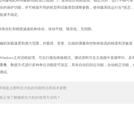
服电机和伺服驱动器(进口或国产)；该系统控制精度高、稳定性好，运行平稳可靠
全的保护功能，并可根据不同的机型和试验类型调整参数，使伺服系统运行在*状态
低速不稳定。
珠丝杠和精密减速机构传动，传动平稳、噪音低，无间隙。
的加载速度和测力范围，对载荷、变形、位移的测量和控制有较高的精度和灵敏度，
ndows之对话框处理、可自行规划表格模式、测试资料可在主画面中直接呼叫、具
重叠、数据方式进行多种单位功能皆可设定，具有自动归回位功能，自动校正功能，全
测试。
详细盘点塑料拉力机的功能特点和技术参数
真正地了解橡胶拉力机的使用方法吗？