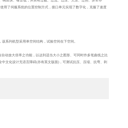
、响应快、噪音低，并具有过载、过流、过压、欠压、过热、异常停
，使用了伺服系统的位置控制方式，接口单元实现了数字化，克服了速度
该系列机型采用单空间结构，试验空间在下空间。
有自动放大倍率之功能，以达到适当大小之图形、可同时作多笔曲线之比
中文化设计无语言障碍(亦有英文版面)，可测试抗压、压缩、抗弯、剥