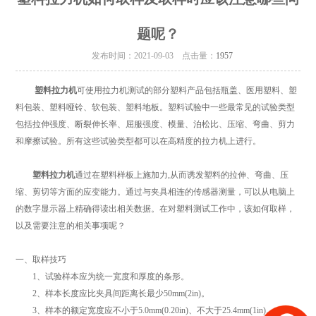
题呢？
发布时间：2021-09-03 点击量：
1957
塑料拉力机
可使用拉力机测试的部分塑料产品包括瓶盖、医用塑料、塑
料包装、塑料哑铃、软包装、塑料地板。塑料试验中一些最常见的试验类型
包括拉伸强度、断裂伸长率、屈服强度、模量、泊松比、压缩、弯曲、剪力
和摩擦试验。所有这些试验类型都可以在高精度的拉力机上进行。
塑料拉力机
通过在塑料样板上施加力,从而诱发塑料的拉伸、弯曲、压
缩、剪切等方面的应变能力。通过与夹具相连的传感器测量，可以从电脑上
的数字显示器上精确得读出相关数据。在对塑料测试工作中，该如何取样，
以及需要注意的相关事项呢？
一、取样技巧
1、试验样本应为统一宽度和厚度的条形。
2、样本长度应比夹具间距离长最少50mm(2in)。
3、样本的额定宽度应不小于5.0mm(0.20in)、不大于25.4mm(1in)。