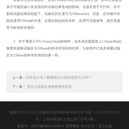
测量弹性拉伸系数时，应以250mm(10in)为样本标准长度。样本长度被用
来尽可能的减小夹具滑动对试验结果造成的影响。当该长度不可行时，在不
影响试验结果的前提下，试验区的长度可为100mm(4in)。但是，在仲裁中仍
然应使用250mm的长度。在测试较短的样本时，应调节试验速率，使应变速
率与标准样本相同。
5、对于厚度小于0.25mm(10mil)的材料，在夹具的圆面垫上1.0mm(40mil)
吸墨纸测量试验区为100mm的样本所得到的结果，与使用平口夹具测量试验
区为250mm的样本所得的结果一样。
上一条：
你有真正地了解橡胶拉力机的使用方法吗？
下一条：
用拉力试验机测量撕裂强度值
版权所有 © 2026 上海湘杰仪器仪表科技有限公司 传真：021-37691211 地
址：上海市青浦区北青公路7523号A幢
备案号：
沪ICP备09041334号-9
管理登陆
技术支持：
化工仪器