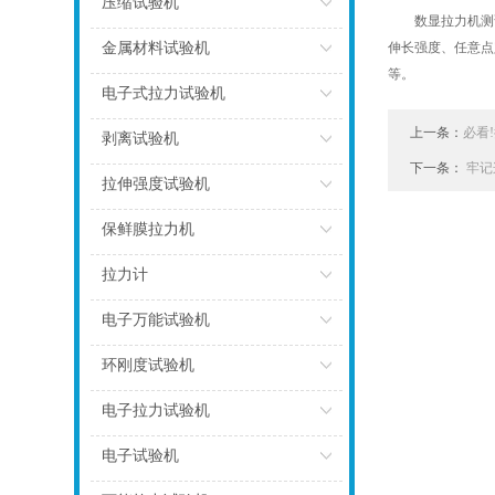
压缩试验机
数显拉力机测试结
点击
金属材料试验机
伸长强度、任意点
等。
点击
电子式拉力试验机
上一条：
必看
点击
剥离试验机
下一条：
牢记
点击
拉伸强度试验机
点击
保鲜膜拉力机
点击
拉力计
点击
电子万能试验机
点击
环刚度试验机
点击
电子拉力试验机
点击
电子试验机