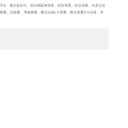
环法、逐步逼近法、非比例延伸强度、抗拉强度、抗压强度、任意点定
返能量、总能量、弯曲模量、断点位移x％荷重、断点荷重X％位移、等