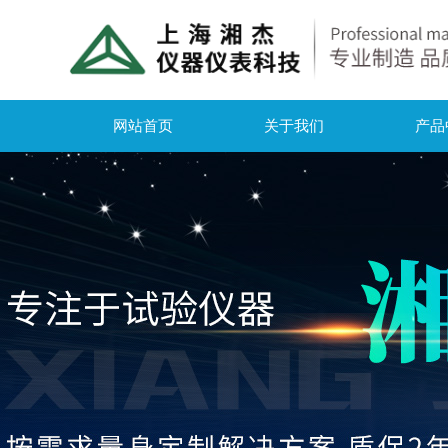
网站首页
关于我们
产品