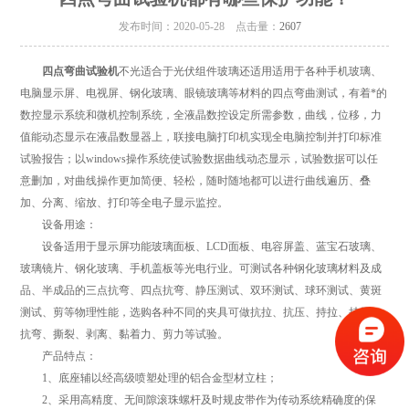
发布时间：2020-05-28 点击量：
2607
四点弯曲试验机
不光适合于光伏组件玻璃还适用适用于各种手机玻璃、
电脑显示屏、电视屏、钢化玻璃、眼镜玻璃等材料的四点弯曲测试，有着*的
数控显示系统和微机控制系统，全液晶数控设定所需参数，曲线，位移，力
值能动态显示在液晶数显器上，联接电脑打印机实现全电脑控制并打印标准
试验报告；以windows操作系统使试验数据曲线动态显示，试验数据可以任
意删加，对曲线操作更加简便、轻松，随时随地都可以进行曲线遍历、叠
加、分离、缩放、打印等全电子显示监控。
设备用途：
设备适用于显示屏功能玻璃面板、LCD面板、电容屏盖、蓝宝石玻璃、
玻璃镜片、钢化玻璃、手机盖板等光电行业。可测试各种钢化玻璃材料及成
品、半成品的三点抗弯、四点抗弯、静压测试、双环测试、球环测试、黄斑
测试、剪等物理性能，选购各种不同的夹具可做抗拉、抗压、持拉、持压、
抗弯、撕裂、剥离、黏着力、剪力等试验。
产品特点：
1、底座辅以经高级喷塑处理的铝合金型材立柱；
2、采用高精度、无间隙滚珠螺杆及时规皮带作为传动系统精确度的保