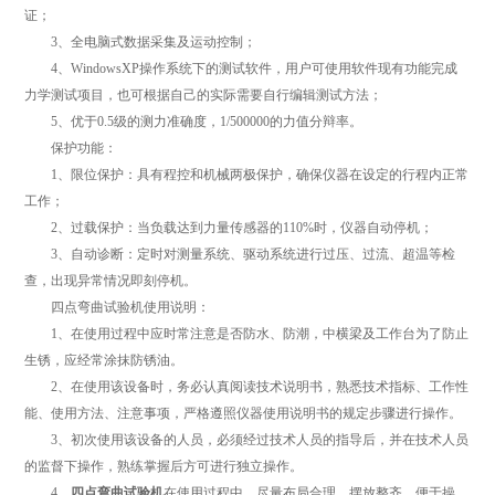
证；
3、全电脑式数据采集及运动控制；
4、WindowsXP操作系统下的测试软件，用户可使用软件现有功能完成
力学测试项目，也可根据自己的实际需要自行编辑测试方法；
5、优于0.5级的测力准确度，1/500000的力值分辩率。
保护功能：
1、限位保护：具有程控和机械两极保护，确保仪器在设定的行程内正常
工作；
2、过载保护：当负载达到力量传感器的110%时，仪器自动停机；
3、自动诊断：定时对测量系统、驱动系统进行过压、过流、超温等检
查，出现异常情况即刻停机。
四点弯曲试验机使用说明：
1、在使用过程中应时常注意是否防水、防潮，中横梁及工作台为了防止
生锈，应经常涂抹防锈油。
2、在使用该设备时，务必认真阅读技术说明书，熟悉技术指标、工作性
能、使用方法、注意事项，严格遵照仪器使用说明书的规定步骤进行操作。
3、初次使用该设备的人员，必须经过技术人员的指导后，并在技术人员
的监督下操作，熟练掌握后方可进行独立操作。
4、
四点弯曲试验机
在使用过程中，尽量布局合理，摆放整齐，便于操