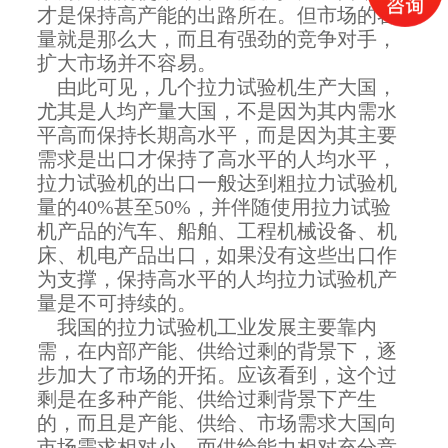
才是保持高产能的出路所在。但市场的容
量就是那么大，而且有强劲的竞争对手，
扩大市场并不容易。
由此可见，几个拉力试验机生产大国，
尤其是人均产量大国，不是因为其内需水
平高而保持长期高水平，而是因为其主要
需求是出口才保持了高水平的人均水平，
拉力试验机的出口一般达到粗拉力试验机
量的40%甚至50%，并伴随使用拉力试验
机产品的汽车、船舶、工程机械设备、机
床、机电产品出口，如果没有这些出口作
为支撑，保持高水平的人均拉力试验机产
量是不可持续的。
我国的拉力试验机工业发展主要靠内
需，在内部产能、供给过剩的背景下，逐
步加大了市场的开拓。应该看到，这个过
剩是在多种产能、供给过剩背景下产生
的，而且是产能、供给、市场需求大国向
市场需求相对小、而供给能力相对充分竞