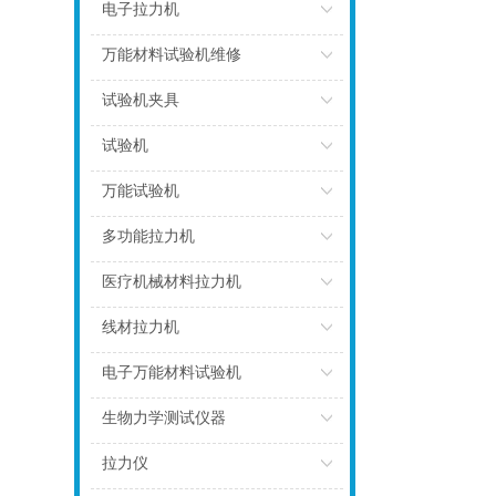
点击
电子拉力机
点击
万能材料试验机维修
点击
试验机夹具
点击
试验机
点击
万能试验机
点击
多功能拉力机
点击
医疗机械材料拉力机
点击
线材拉力机
点击
电子万能材料试验机
点击
生物力学测试仪器
点击
拉力仪