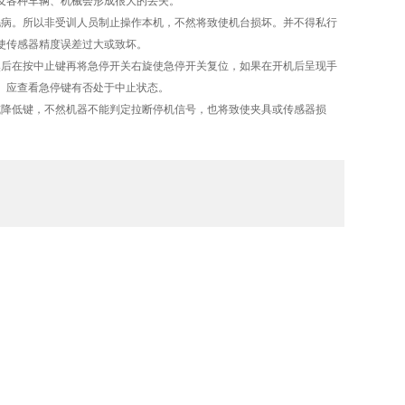
及各种车辆、机械会形成很大的丢失。
病。所以非受训人员制止操作本机，不然将致使机台损坏。并不得私行
使传感器精度误差过大或致坏。
后在按中止键再将急停开关右旋使急停开关复位，如果在开机后呈现手
。应查看急停键有否处于中止状态。
降低键，不然机器不能判定拉断停机信号，也将致使夹具或传感器损