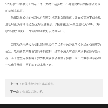
它
“阅读"负载单元上的电子件，并建立起参数，不再需要以前由操作者完成
的机械式修正。
数据采集较快的较新软件能更为地获取负载峰值，并在较高速下或负载
波动时更为详细地检查拉力/应变曲线。典型的数据采集速度约为50Hz,（每
秒钟读数50次），尽管取样速度可以达到5kHz。
新驱动的电子拉力机比那些已经用了
10多年的带数字控制板的仪器更为
便宜。电脑新款式有着较简单的控制，经常不用具有图表式读取的数字显示
器。基于微型电脑的电子拉力机现在驱动着整个操作，因不用数字显示器和
一些电子元件，从而能把成本降下来。
上一条：
金属裸电线伸长率试验机
下一条：
金属制品拉力机