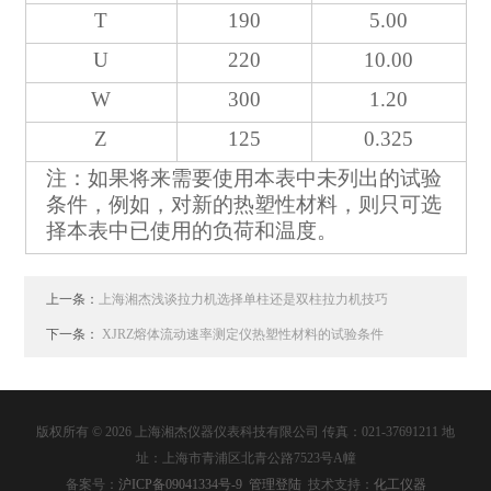
T
190
5.00
U
220
10.00
W
300
1.20
Z
125
0.325
注：如果将来需要使用本表中未列出的试验
条件，例如，对新的热塑性材料，则只可选
择本表中已使用的负荷和温度。
上一条：
上海湘杰浅谈拉力机选择单柱还是双柱拉力机技巧
下一条：
XJRZ熔体流动速率测定仪热塑性材料的试验条件
版权所有 © 2026 上海湘杰仪器仪表科技有限公司 传真：021-37691211 地
址：上海市青浦区北青公路7523号A幢
备案号：
沪ICP备09041334号-9
管理登陆
技术支持：
化工仪器