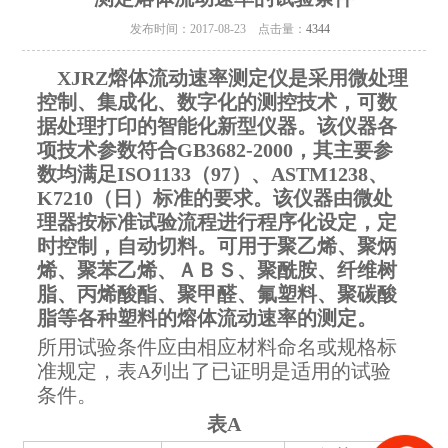
发布时间：2017-08-23 点击量：
4344
XJRZ
熔体流动速率测定仪是采用微处理
控制、集成化、数字化的测控技术，可数
据处理打印的智能化新型仪器。
该仪器各
项技术参数符合
GB3682-2000
，其主要参
数均满足
ISO1133
（
97
）、
ASTM1238
、
K7210
（日）标准的要求。该仪器由微处
理器按标准试验流程进行程序化设定，定
时控制，自动切料。可用于聚乙烯、聚炳
烯、聚苯乙烯、ＡＢＳ、聚酰胺、纤维树
脂、丙烯酸酯、聚甲醛、氟塑料、聚碳酸
脂等各种塑料的熔体流动速率的测定。
所用试验条件应由相应材料命名或规格标
准规定，表A列出了已证明是适用的试验
条件。
表A