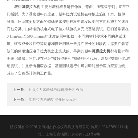
塑料
薄膜拉力机
主要对塑料样条进行伸展、弯曲、压缩或穿刺，直至它
们断裂。为了诱发塑料的应变，塑料拉力试验机在样板上施加了力。拉伸、
弯曲、压缩或剪切方面的特殊测试按照样板中诱发应变的方向和施力的速度
而被分类。由标准的机电式电子拉力试验机来完成基础测试。它们通常要在
0.1mm/min至500mm/min的速度范围中加载，不同的材料要求不同的测试速
度。破裂成长和疲劳等动态和循环测试一般是在很长的时段内，需要在载荷
较低的伺服油压电子拉力机之上完成的。早期的塑料
薄膜拉力机
都有指针和
图表记录器。它们现在已经*被数控器和电脑软件所代替。新型控制器可以自
动测试，并显示出相应数据，甚至测试进行中可以即时显示应力应变曲线。
减轻了实验员计算的工作量。
上一条：
上海拉力试验机故障解决分析办法
下一条：
塑料拉力机的功能介绍及应用
版权所有 © 2026 上海湘杰仪器仪表科技有限公司 传真：021-37691211 地
址：上海市青浦区北青公路7523号A幢