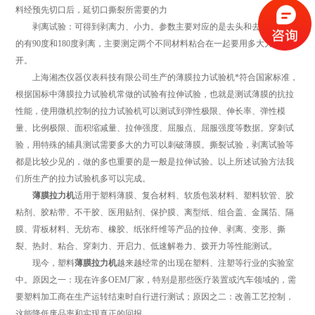
料经预先切口后，延切口撕裂所需要的力
剥离试验：可得到剥离力、小力。参数主要对应的是去头和去尾。常规
的有90度和180度剥离，主要测定两个不同材料粘合在一起要用多大力值拉
开。
上海湘杰仪器仪表科技有限公司生产的薄膜拉力试验机*符合国家标准，
根据国标中薄膜拉力试验机常做的试验有拉伸试验，也就是测试薄膜的抗拉
性能，使用微机控制的拉力试验机可以测试到弹性极限、伸长率、弹性模
量、比例极限、面积缩减量、拉伸强度、屈服点、屈服强度等数据。穿刺试
验，用特殊的辅具测试需要多大的力可以刺破薄膜。撕裂试验，剥离试验等
都是比较少见的，做的多也重要的是一般是拉伸试验。以上所述试验方法我
们所生产的拉力试验机多可以完成。
薄膜拉力机
适用于塑料薄膜、复合材料、软质包装材料、塑料软管、胶
粘剂、胶粘带、不干胶、医用贴剂、保护膜、离型纸、组合盖、金属箔、隔
膜、背板材料、无纺布、橡胶、纸张纤维等产品的拉伸、剥离、变形、撕
裂、热封、粘合、穿刺力、开启力、低速解卷力、拨开力等性能测试。
现今，塑料
薄膜拉力机
越来越经常的出现在塑料、注塑等行业的实验室
中。原因之一：现在许多OEM厂家，特别是那些医疗装置或汽车领域的，需
要塑料加工商在生产运转结束时自行进行测试；原因之二：改善工艺控制，
这能降低废品率和实现真正的回报。