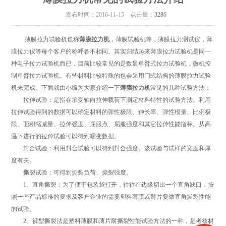
发布时间：2016-11-15 点击量：
3286
薄膜拉力试验机也称
薄膜拉力机
，薄膜试验机等，薄膜拉力测试仪，薄
膜拉力仪等每个客户的称呼各不相同。其实归结起来薄膜拉力试验机是同一
种电子拉力试验机而已，目前比较常见的是数显单臂式拉力试验机，微机控
制单臂拉力试验机。有些材料比较特殊的也会采用门式结构的薄膜拉力试验
机来完成。下面就由小编为大家介绍一下
薄膜拉力机
常见的几种试验方法：
拉伸试验：是指在承受轴向拉伸载荷下测定材料特性的试验方法。利用
拉伸试验得到的数据可以确定材料的弹性极限、伸长率、弹性模量、比例极
限、面积缩减量、拉伸强度、屈服点、屈服强度和其它拉伸性能指标。从高
温下进行的拉伸试验可以得到蠕变数据。
封合试验：利用封合试验可以得到封合强度。该试验与试样的宽度和厚
度有关。
撕裂试验：可得到撕裂负荷、撕裂强度。
1、直角撕裂：为了便于包装袋打开，往往在边缘切出一个直角缺口，按
照一些产品标准的要求及客户企业的需要塑料薄膜或薄片要做直角撕裂性能
的试验。
2、裤型撕裂法是塑料薄膜和薄片耐撕裂性能试验方法的一种，是考核材