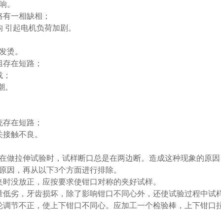
响。
路有一相缺相；
构 引起电机负荷加剧。
发烫。
组存在短路；
载；
潮。
统存在短路；
关接触不良。
在做拉伸试验时，试样断口总是在两边断。造成这种现象的原因
原因，再从以下3个方面进行排除。
夹时没放正，应按要求使钳口对称的夹好试样。
量低劣，牙齿损坏，除了影响钳口不同心外，还使试验过程中试
轮调节不正，使上下钳口不同心。应加工一个检验棒，上下钳口
。