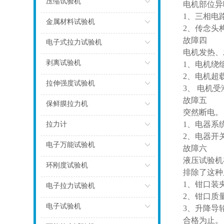
压缩试验机
电机部位异
1、三相电
点击
金属材料试验机
2、传念头
故障四
点击
电子式拉力试验机
电机发热、
点击
剥离试验机
1、电机绕
2、电机超
点击
拉伸强度试验机
3、 电机受
故障五
点击
保鲜膜拉力机
突然断电。
点击
1、电器系
拉力计
2、电器开
点击
电子万能试验机
故障六
液压试验机
点击
环刚度试验机
排除了这种
1、钳口装
点击
电子拉力试验机
2、钳口质
点击
电子试验机
3、升降导
合格为止