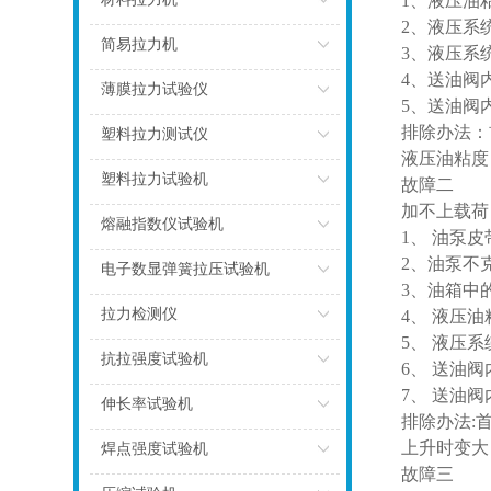
1、液压油
2、液压系
点击
简易拉力机
3、液压系
4、送油阀
点击
薄膜拉力试验仪
5、送油阀
点击
排除办法：
塑料拉力测试仪
液压油粘度
点击
塑料拉力试验机
故障二
加不上载荷
点击
熔融指数仪试验机
1、 油泵
2、油泵不
点击
电子数显弹簧拉压试验机
3、油箱中
点击
拉力检测仪
4、 液压
5、 液压
点击
抗拉强度试验机
6、 送油
7、 送油
点击
伸长率试验机
排除办法:
点击
上升时变大
焊点强度试验机
故障三
点击