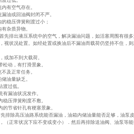
粘渡过低。
统内有空气存在。
统漏油或回油阀封闭不严。
内的稳压弹簧刚渡过小；
内有杂质异物。
首先排出液压系统中的空气，解决漏油问题，如活塞周围有很多
，视状况处置。如经处置或换油后不漏油而载荷仍坚持不住，则
，或加不到大载荷。
皮带松动，有打滑景象。
克不及正常任务。
的储油量缺乏。
油粘渡过低。
系统有漏油状况发作。
阀内稳压弹簧刚度不敷。
阀内的节省针孔有梗塞景象。
首先排除高压油路系统能否漏油，油箱内储油量能否足够，油泵
，（正常状况下应不变或变小）．然后再排除送油阀、油泵等能