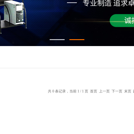
共 0 条记录，当前 1 / 1 页 首页 上一页 下一页 末