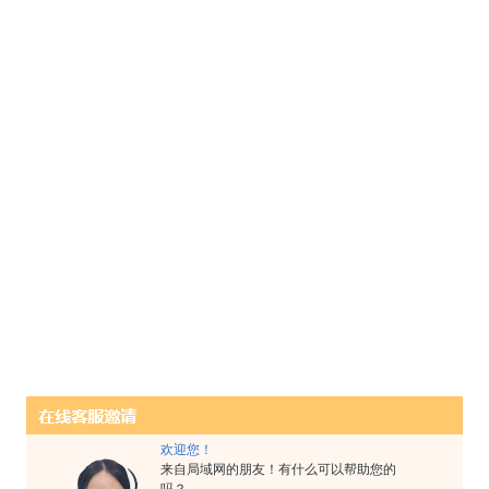
欢迎您！
来自局域网的朋友！有什么可以帮助您的