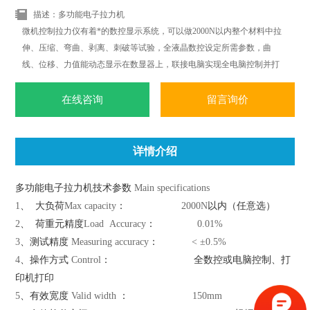
描述：多功能电子拉力机
微机控制拉力仪有着*的数控显示系统，可以做2000N以内整个材料中拉
伸、压缩、弯曲、剥离、刺破等试验，全液晶数控设定所需参数，曲
线、位移、力值能动态显示在数显器上，联接电脑实现全电脑控制并打
印标准试验报告；*改变传统材料式试验机机台笨重、操作复杂、性能单
一之缺点。外观采用挤型封板及高级烤漆处理，更显美观大方。
在线咨询
留言询价
详情介绍
多功能电子拉力机技术参数
Main specifications
1
、
大负荷
Max capacity
：
2000N
以内（任意选）
2
、
荷重元精度
Load Accuracy
：
0.01%
3
、测试精度
Measuring accuracy
：
< ±0.5%
4
、操作方式
Control
：
全数控或电脑控制、打
印机打印
5
、有效宽度
Valid width
：
150mm