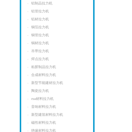
铝制品拉力机
铝管拉力机
铝材拉力机
铜箔拉力机
铜管拉力机
铜材拉力机
吊带拉力机
焊点拉力机
粘胶制品拉力机
合成材料拉力机
新型节能建材拉力机
陶瓷拉力机
eua材料拉力机
音响材料拉力机
新型建筑材料拉力机
磁性材料拉力机
绝缘材料拉力机