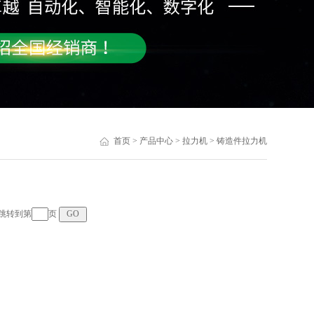
首页
>
产品中心
>
拉力机
>
铸造件拉力机
页 跳转到第
页