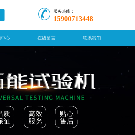
服务热线：
15900713448
频中心
在线留言
联系我们