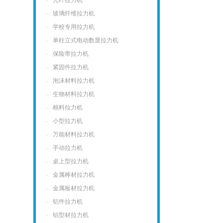
光纤拉力机
玻璃纤维拉力机
学校专用拉力机
单柱立式电动数显拉力机
保险带拉力机
紧固件拉力机
泡沫材料拉力机
生物材料拉力机
棉料拉力机
小型拉力机
万能材料拉力机
手动拉力机
桌上型拉力机
金属棒材拉力机
金属板材拉力机
铝件拉力机
铝型材拉力机