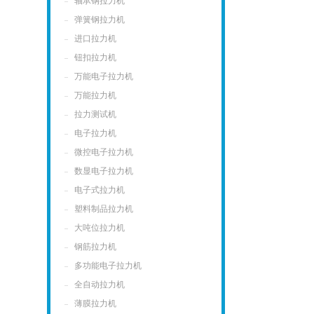
轴承钢拉力机
弹簧钢拉力机
进口拉力机
钮扣拉力机
万能电子拉力机
万能拉力机
拉力测试机
电子拉力机
微控电子拉力机
数显电子拉力机
电子式拉力机
塑料制品拉力机
大吨位拉力机
钢筋拉力机
多功能电子拉力机
全自动拉力机
薄膜拉力机