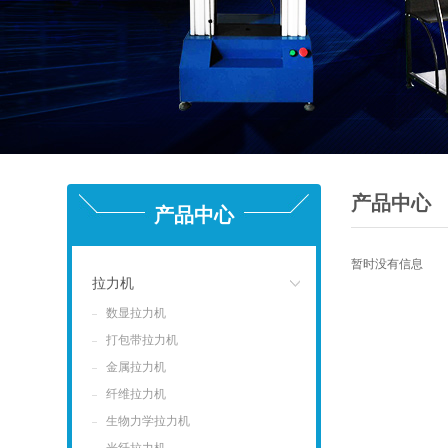
产品中心
产品中心
暂时没有信息
拉力机
数显拉力机
点击
打包带拉力机
金属拉力机
纤维拉力机
生物力学拉力机