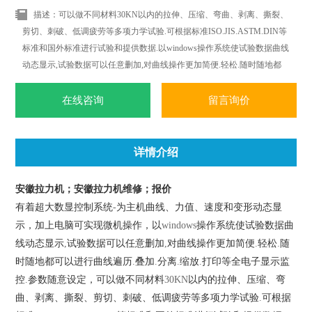
描述：可以做不同材料30KN以内的拉伸、压缩、弯曲、剥离、撕裂、
剪切、刺破、低调疲劳等多项力学试验.可根据标准ISO.JIS.ASTM.DIN等
标准和国外标准进行试验和提供数据.以windows操作系统使试验数据曲线
动态显示,试验数据可以任意删加,对曲线操作更加简便.轻松.随时随地都
可以进行曲线遍历.叠加.分离.缩放.打印等全电子显示监控.
在线咨询
留言询价
详情介绍
安徽拉力机；安徽拉力机维修；报价
有着超大数显控制系统
-
为主机曲线、力值、速度和变形动态显
示，加上电脑可实现微机操作，以
windows
操作系统使试验数据曲
线动态显示
,
试验数据可以任意删加
,
对曲线操作更加简便
.
轻松
.
随
时随地都可以进行曲线遍历
.
叠加
.
分离
.
缩放
.
打印等全电子显示监
控
.
参数随意设定，可以做不同材料
30KN
以内的拉伸、压缩、弯
曲、剥离、撕裂、剪切、刺破、低调疲劳等多项力学试验
.
可根据