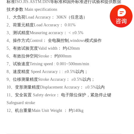
标准
ISO.JIS.ASTM.DIN
等标准和国外标准进行试验和提供数据
.
技术参数
Main specifications
1
、大负荷
Load Accuracy
：
30KN
（任意选）
2
、荷重元精度
Load Accuracy
：
0.01%
3
、测试精度
Measuring accuracy
：
< ±0.5%
4
、操作方式
Control
： 全电脑控制
,windows
模式操作
5
、有效试验宽度
Valid width
： 约
420mm
6
、有效拉伸空间
Stroke
： 约
800mm
7
、试验速度
Tetxing speed : 0.001~500mm/min
8
、速度精度
Speed Accuracy
：
: ±0.5%
以内；
9
、位移测量精度
Stroke Accuracy
：
±0.5%
以内；
10
、变形测量精度
Displacement Accuracy
：
±0.5%
以内
11
、安全装置
Safety device
： 电子限位保护，紧急停止键
Safeguard stroke
12
、机台重量
Main Unit Weight
： 约
140kg