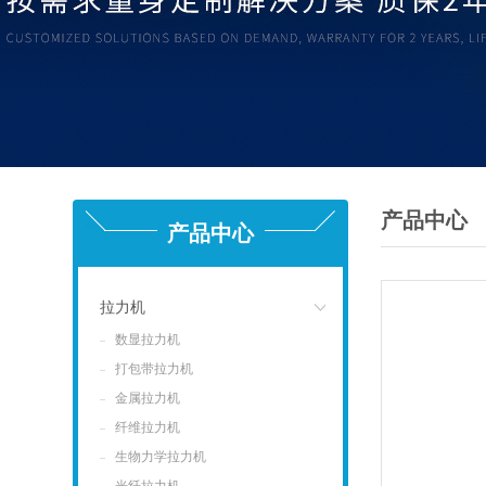
产品中心
产品中心
拉力机
数显拉力机
点击
打包带拉力机
金属拉力机
纤维拉力机
生物力学拉力机