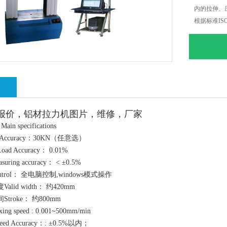
内的拉伸、
根据标准IS
绍
报价，
铝材拉力机
图片，
维修，
厂家
n specifications
Accuracy：30KN（任意选）
 Accuracy： 0.01%
ing accuracy： < ±0.5%
trol： 全电脑控制,windows模式操作
lid width： 约420mm
troke： 约800mm
g speed : 0.001~500mm/min
d Accuracy：: ±0.5%以内；