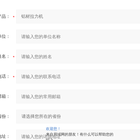
产品：
单位：
姓名：
电话：
邮箱：
省份：
欢迎您！
来自局域网的朋友！有什么可以帮助您的
地址：