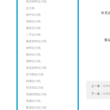
纺织材料拉力机
拉力机
补充
铸件拉力机
智能拉力机
微控拉力机
二手拉力机
验
橡胶材料拉力机
材料拉力机
板材拉力机
圆棒拉力机
保温材料拉力机
多功能拉力机
奶嘴拉力机
上一条：
XJ8
经济型拉力机
下一条：
XJ8
电脑控制拉力机
电脑拉力机
数显卧式拉力机