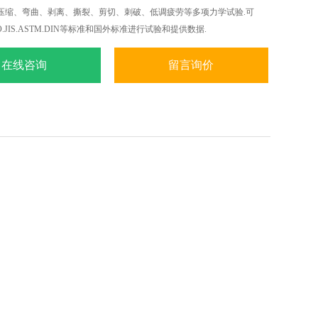
压缩、弯曲、剥离、撕裂、剪切、刺破、低调疲劳等多项力学试验.可
O.JIS.ASTM.DIN等标准和国外标准进行试验和提供数据.
在线咨询
留言询价