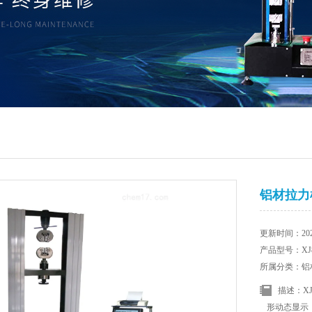
铝材拉力
更新时间：2025
产品型号：XJ8
所属分类：铝
描述：X
形动态显示