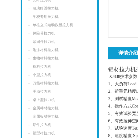
光纤拉力机
玻璃纤维拉力机
学校专用拉力机
单柱立式电动数显拉力机
保险带拉力机
紧固件拉力机
泡沫材料拉力机
详情介
生物材料拉力机
棉料拉力机
铝材拉力机
小型拉力机
XJ838
技术参数 Mai
万能材料拉力机
1、大负荷Load 
2、荷重元精度Load
手动拉力机
3、测试精度Measur
桌上型拉力机
4、操作方式Con
金属棒材拉力机
5、有效试验宽度Va
金属板材拉力机
6、有效拉伸空间S
铝件拉力机
7、试验速度Tetxin
铝型材拉力机
8、速度精度 Spee