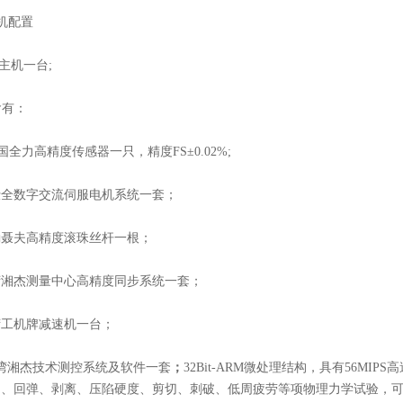
机配置
主机一台;
有：
全力高精度传感器一只，精度FS±0.02%;
数字交流伺服电机系统一套；
夫高精度滚珠丝杆一根；
杰测量中心高精度同步系统一套；
机牌减速机一台；
湘杰技术测控系统及软件一套
；
32Bit-ARM微处理结构，具有56MI
、回弹、剥离、压陷硬度、剪切、刺破、低周疲劳等项物理力学试验，可根据客