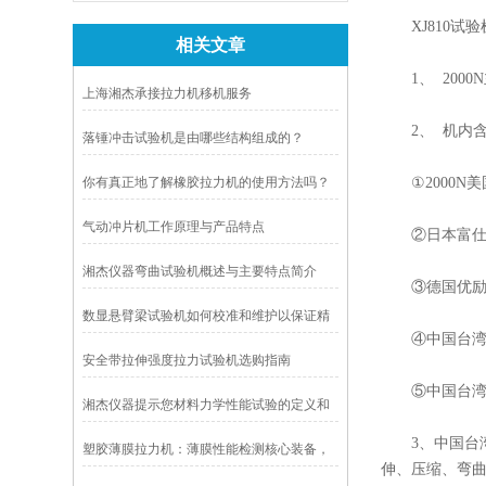
XJ810试验
相关文章
1、 2000N
上海湘杰承接拉力机移机服务
2、 机内含
落锤冲击试验机是由哪些结构组成的？
你有真正地了解橡胶拉力机的使用方法吗？
①2000N美国
气动冲片机工作原理与产品特点
②日本富仕全
湘杰仪器弯曲试验机概述与主要特点简介
③德国优励聂
数显悬臂梁试验机如何校准和维护以保证精
④中国台湾湘
度？
安全带拉伸强度拉力试验机选购指南
⑤中国台湾工
湘杰仪器提示您材料力学性能试验的定义和
分类
3、中国台湾
塑胶薄膜拉力机：薄膜性能检测核心装备，
伸、压缩、弯曲
赋能包装与材料行业品质管控