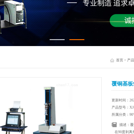
首页
>
产
覆铜基板
更新时间：2025
产品型号：XJ8
所属分类：90
描述：覆
在90度剥