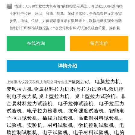
描述：XJ810塑胶拉力机有着*的数控显示系统，可以做2000N以内整
个材料中拉伸、压缩、弯曲、剥离、刺破等试验，全液晶数控设定所需
参数，曲线、位移、力值能动态显示在数显器上，联接电脑实现全电脑
控制并打印标准试验报告；*改变传统材料式试验机机台笨重、操作复
杂、性能单一之缺点。外观采用挤型封板及高级烤漆处理，更显美观大
方。
在线咨询
留言询价
详情介绍
、电脑拉力机、
上海湘杰仪器仪表科技有限公司专业生产
塑胶拉力机
变频拉力机
.
金属材料拉力机
.
数显拉力试验机
.
微机控
制电子拉力机
.
桌上型拉力机、桌上型拉力试验机、非
金属材料拉力试验机、电子拉伸试验机、电子拉压力
试验机、电子拉力检测机、抗弯强度试验机、智能电
子拉力试验机、插拔力试验机、高低温材料试验机、
试验机、实验机、材料试验机、微机控制试验机、电
脑控制试验机、电子试验机、电子材料试验机、电脑