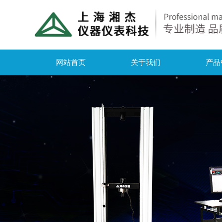
网站首页
关于我们
产品