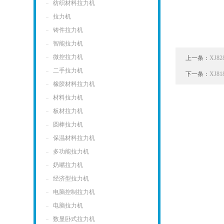
纺织材料拉力机
拉力机
铸件拉力机
智能拉力机
微控拉力机
上一条：
XJ8
二手拉力机
下一条：
XJ
橡胶材料拉力机
材料拉力机
板材拉力机
圆棒拉力机
保温材料拉力机
多功能拉力机
奶嘴拉力机
经济型拉力机
电脑控制拉力机
电脑拉力机
数显卧式拉力机