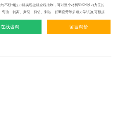
机控制不锈钢拉力机实现微机全程控制，可对整个材料50KN以内力值的
、弯曲、剥离、撕裂、剪切、刺破、低调疲劳等多项力学试验,可根据
IS.ASTM.DIN等标准和国外标准进行试验和提供数据.以windows操作系
据曲线动态显示,试验数据可以任意删加,对曲线操作更加简便.轻松.随时
在线咨询
留言询价
行曲线遍历.叠加.分离.缩放.打印等全电子显示监控.