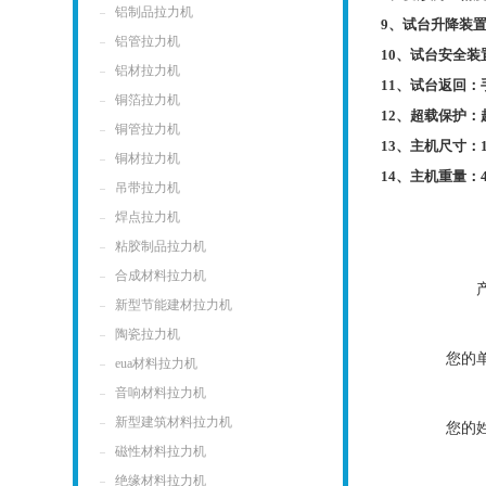
铝制品拉力机
9
、试台升降装置
铝管拉力机
10
、试台安全装置：
铝材拉力机
11
、试台返回：
铜箔拉力机
12
、超载保护：
铜管拉力机
13
、主机尺寸：10
铜材拉力机
14
、主机重量：4
吊带拉力机
焊点拉力机
粘胶制品拉力机
合成材料拉力机
新型节能建材拉力机
陶瓷拉力机
您的
eua材料拉力机
音响材料拉力机
新型建筑材料拉力机
您的
磁性材料拉力机
绝缘材料拉力机