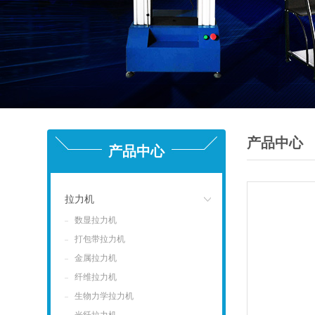
产品中心
产品中心
拉力机
数显拉力机
点击
打包带拉力机
金属拉力机
纤维拉力机
生物力学拉力机