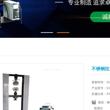
不锈钢拉
更新时间：2025
产品型号：XJ8
所属分类：不
描述：钢
检测仪