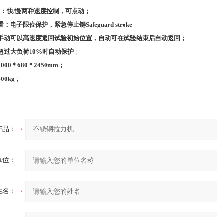
：快/慢两种速度控制，可点动；
电子限位保护，紧急停止键Safeguard stroke
手动可以高速度返回试验初始位置，自动可在试验结束后自动返回；
超过大负荷10%时自动保护；
00＊680＊2450mm；
00kg；
产品：
单位：
姓名：