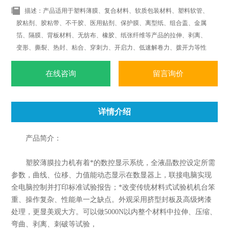
描述：产品适用于塑料薄膜、复合材料、软质包装材料、塑料软管、
胶粘剂、胶粘带、不干胶、医用贴剂、保护膜、离型纸、组合盖、金属
箔、隔膜、背板材料、无纺布、橡胶、纸张纤维等产品的拉伸、剥离、
变形、撕裂、热封、粘合、穿刺力、开启力、低速解卷力、拨开力等性
能测试。
在线咨询
留言询价
详情介绍
产品简介：
塑胶薄膜拉力机有着*的数控显示系统，全液晶数控设定所需
参数，曲线、位移、力值能动态显示在数显器上，联接电脑实现
全电脑控制并打印标准试验报告；*改变传统材料式试验机机台笨
重、操作复杂、性能单一之缺点。外观采用挤型封板及高级烤漆
处理，更显美观大方。可以做5000N以内整个材料中拉伸、压缩、
弯曲、剥离、刺破等试验，