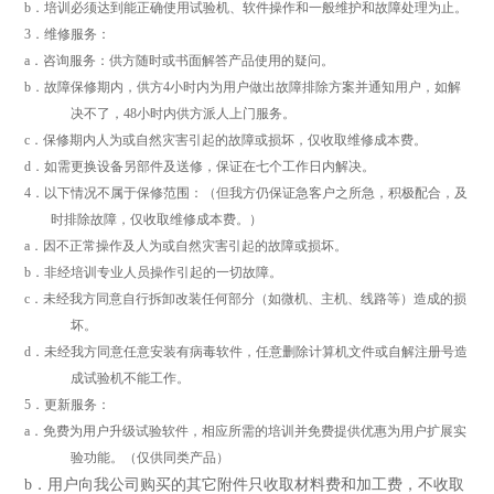
b．培训必须达到能正确使用试验机、软件操作和一般维护和故障处理为止。
3．维修服务：
a．咨询服务：供方随时或书面解答产品使用的疑问。
b．故障保修期内，供方4小时内为用户做出故障排除方案并通知用户，如解
决不了，48小时内供方派人上门服务。
c．保修期内人为或自然灾害引起的故障或损坏，仅收取维修成本费。
d．如需更换设备另部件及送修，保证在七个工作日内解决。
4．以下情况不属于保修范围：（但我方仍保证急客户之所急，积极配合，及
时排除故障，仅收取维修成本费。）
a．因不正常操作及人为或自然灾害引起的故障或损坏。
b．非经培训专业人员操作引起的一切故障。
c．未经我方同意自行拆卸改装任何部分（如微机、主机、线路等）造成的损
坏。
d．未经我方同意任意安装有病毒软件，任意删除计算机文件或自解注册号造
成试验机不能工作。
5．更新服务：
a．免费为用户升级试验软件，相应所需的培训并免费提供优惠为用户扩展实
验功能。（仅供同类产品）
b
．用户向我公司购买的其它附件只收取材料费和加工费，不收取