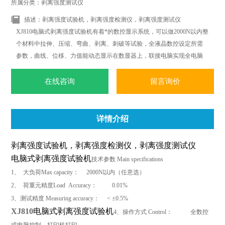
所属分类：剥离强度测试仪
描述：剥离强度试验机，剥离强度检测仪，剥离强度测试仪
XJ810电脑式剥离强度试验机有着*的数控显示系统，可以做2000N以内整
个材料中拉伸、压缩、弯曲、剥离、刺破等试验，全液晶数控设定所需
参数，曲线、位移、力值能动态显示在数显器上，联接电脑实现全电脑
控制并打印标准试验报告；*改变传统材料式试验机机台笨重、操作复
杂、性能单一之缺点。外观采用挤型封板及高级烤漆处理，更显美观大
在线咨询
留言询价
方。
详情介绍
剥离强度试验机，剥离强度检测仪，剥离强度测试仪
电脑式剥离强度试验机
技术参数
Main specifications
1
、
大负荷
Max capacity
：
2000N
以内（任意选）
2
、
荷重元精度
Load Accuracy
：
0.01%
3
、测试精度
Measuring accuracy
：
< ±0.5%
XJ810
电脑式剥离强度试验机
4
、操作方式
Control
：
全数控