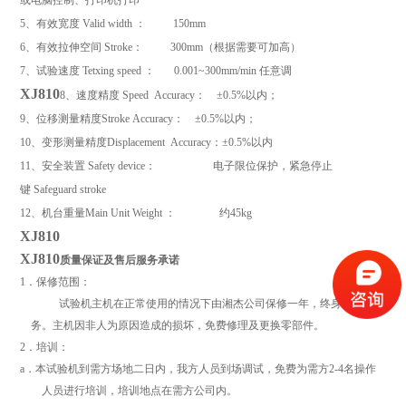
或电脑控制、打印机打印
5
、有效宽度
Valid width
：
150mm
6
、有效拉伸空间
Stroke
：
300mm
（根据需要可加高）
7
、试验速度
Tetxing speed
：
0.001~
300mm
/min
任意调
XJ810
8
、速度精度
Speed Accuracy
：
±0.5%
以内；
9
、位移测量精度
Stroke Accuracy
：
±0.5%
以内；
10
、变形测量精度
Displacement Accuracy
：
±0.5%
以内
11
、安全装置
Safety device
：
电子限位保护，紧急停止
键
Safeguard stroke
12
、机台重量
Main Unit Weight
：
约
45kg
XJ810
XJ810
质量保证及售后服务承诺
1．保修范围：
试验机主机在正常使用的情况下由湘杰公司保修一年，终身维修服
务。主机因非人为原因造成的损坏，免费修理及更换零部件。
2．培训：
a．本试验机到需方场地二日内，我方人员到场调试，免费为需方2-4名操作
人员进行培训，培训地点在需方公司内。