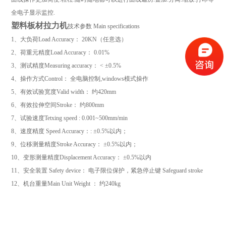
全电子显示监控
.
塑料板材拉力机
技术参数
Main specifications
1
、大负荷
Load Accuracy
：
20KN
（任意选）
2
、荷重元精度
Load Accuracy
：
0.01%
3
、测试精度
Measuring accuracy
：
< ±0.5%
4
、操作方式
Control
： 全电脑控制
,windows
模式操作
5
、有效试验宽度
Valid width
： 约
420mm
6
、有效拉伸空间
Stroke
： 约
800mm
7
、试验速度
Tetxing speed : 0.001~500mm/min
8
、速度精度
Speed Accuracy
：
: ±0.5%
以内；
9
、位移测量精度
Stroke Accuracy
：
±0.5%
以内；
10
、变形测量精度
Displacement Accuracy
：
±0.5%
以内
11
、安全装置
Safety device
： 电子限位保护，紧急停止键
Safeguard stroke
12
、机台重量
Main Unit Weight
： 约2
40kg