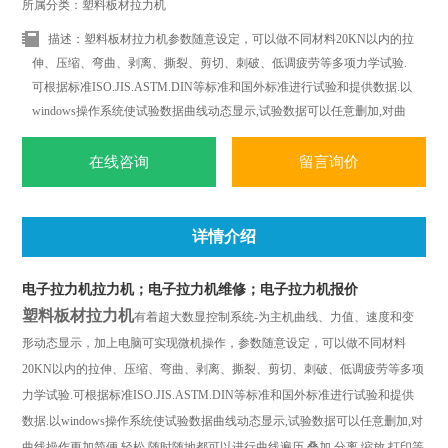
所属分类：塑料板材拉力机
描述：塑料板材拉力机参数随意设定，可以做不同材料20KN以内的拉
伸、压缩、弯曲、剥离、撕裂、剪切、刺破、低调疲劳等多项力学试验.
可根据标准ISO.JIS.ASTM.DIN等标准和国外标准进行试验和提供数据.以
windows操作系统使试验数据曲线动态显示,试验数据可以任意删加,对曲
线操作更加简便.轻松.随时随地都可以进行曲线遍历.叠加.分离.缩放.打印
等全电子显示监控.
在线咨询
留言询价
详情介绍
电子拉力机拉力机；电子拉力机维修；电子拉力机报价
塑料板材拉力机
有着超大数显控制系统
-
为主机曲线、力值、速度和变
形动态显示，加上电脑可实现微机操作，参数随意设定，可以做不同材料
2
0KN
以内的拉伸、压缩、弯曲、剥离、撕裂、剪切、刺破、低调疲劳等多项
力学试验
.
可根据标准
ISO.JIS.ASTM.DIN
等标准和国外标准进行试验和提供
数据
.
以
windows
操作系统使试验数据曲线动态显示
,
试验数据可以任意删加
,
对
曲线操作更加简便
.
轻松
.
随时随地都可以进行曲线遍历
.
叠加
.
分离
.
缩放
.
打印等