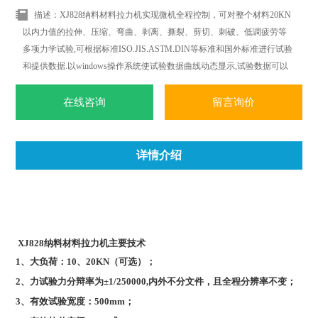
描述：XJ828纳料材料拉力机实现微机全程控制，可对整个材料20KN
以内力值的拉伸、压缩、弯曲、剥离、撕裂、剪切、刺破、低调疲劳等
多项力学试验,可根据标准ISO.JIS.ASTM.DIN等标准和国外标准进行试验
和提供数据.以windows操作系统使试验数据曲线动态显示,试验数据可以
任意删加,对曲线操作更加简便.轻松.随时随地都可以进行曲线遍历.叠加.
分离.缩放.打印等全电子显示监控.
在线咨询
留言询价
详情介绍
XJ828
纳料材料拉力机
主要技术
1
、大负荷：10、20KN（可选）；
2
、力试验力分辩率为±1/250000,内外不分文件，且全程分辨率不变；
3
、有效试验宽度：500mm；