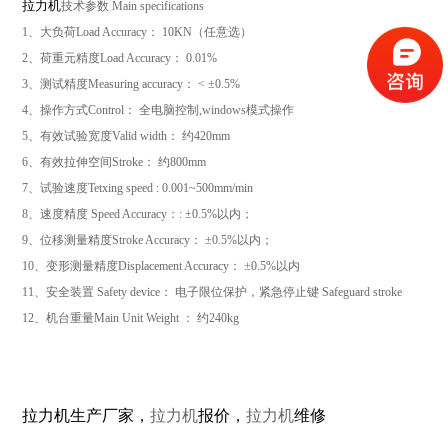
拉力机
技术参数
Main specifications
1
、大负荷
Load Accuracy
：
10KN
（任意选）
2
、荷重元精度
Load Accuracy
：
0.01%
3
、测试精度
Measuring accuracy
：
< ±0.5%
4
、操作方式
Control
： 全电脑控制
,windows
模式操作
5
、有效试验宽度
Valid width
： 约
420mm
6
、有效拉伸空间
Stroke
： 约
800mm
7
、试验速度
Tetxing speed : 0.001~500mm/min
8
、速度精度
Speed Accuracy
：
: ±0.5%
以内；
9
、位移测量精度
Stroke Accuracy
：
±0.5%
以内；
10
、变形测量精度
Displacement Accuracy
：
±0.5%
以内
11
、安全装置
Safety device
： 电子限位保护，紧急停止键
Safeguard stroke
12
、机台重量
Main Unit Weight
： 约2
40kg
拉力机
生产厂家，
拉力机
报价，
拉力机
维修