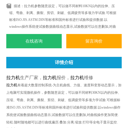
描述：拉力机参数随意设定，可以做不同材料10KN以内的拉伸、压
缩、弯曲、剥离、撕裂、剪切、刺破、低调疲劳等多项力学试验.可根据
标准ISO.JIS.ASTM.DIN等标准和国外标准进行试验和提供数据.以
windows操作系统使试验数据曲线动态显示,试验数据可以任意删加,对曲
线操作更加简便.轻松.随时随地都可以进行曲线遍历.叠加.分离.缩放.打印
等全电子显示监控.
在线咨询
留言询价
详情介绍
拉力机
生产厂家，
拉力机
报价，
拉力机
维修
拉力机
有着超大数显控制系统
-
为主机曲线、力值、速度和变形动态显示，加
上电脑可实现微机操作，参数随意设定，可以做不同材料
30KN
以内的拉伸、
压缩、弯曲、剥离、撕裂、剪切、刺破、低调疲劳等多项力学试验
.
可根据标
准
ISO.JIS.ASTM.DIN
等标准和国外标准进行试验和提供数据
.
以
windows
操作
系统使试验数据曲线动态显示
,
试验数据可以任意删加
,
对曲线操作更加简便
.
轻松
.
随时随地都可以进行曲线遍历
.
叠加
.
分离
.
缩放
.
打印等全电子显示监控
.