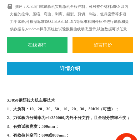
描述：XJ858门式试验机实现微机全程控制，可对整个材料50KN以内
力值的拉伸、压缩、弯曲、剥离、撕裂、剪切、刺破、低调疲劳等多项
力学试验,可根据标准ISO.JIS.ASTM.DIN等标准和国外标准进行试验和提
供数据.以windows操作系统使试验数据曲线动态显示,试验数据可以任意
删加,对曲线操作更加简便.轻松.随时随地都可以进行曲线遍历.叠加.分离.
缩放.打印等全电子显示监控.
在线咨询
留言询价
详情介绍
XJ858钢筋拉力机主要技术
1
、大负荷：10、20、30、50、10、20、30、50KN（可选）；
2
、力试验力分辩率为±1/250000,内外不分文件，且全程分辨率不变；
3
、有效试验宽度：500mm；
4
、有效拉伸空间：600或800mm；