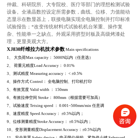
仲裁、科研院所、大专院校、医疗等部门的理想检测试验
设备。全液晶数控设定所需参数，曲线、位移、力值能动
态显示在数显器上，联接电脑实现全电脑控制并打印标准
试验报告；*改变传统材料式试验机机台笨重、操作复
杂、性能单一之缺点。外观采用挤型封板及高级烤漆处
理，更显美观大方。
XJ830纤维拉力机
技术参数
Main specifications
1
、
大负荷
Max capacity
：
5000N
以内
（
任意选
）
2
、
荷重元精度
Load Accuracy
：
0.01%
3
、测试精度
Measuring accuracy
：
< ±0.5%
4
、操作方式
Control
：
全电脑控制、打印机打印
5
、有效宽度
Valid width
：
150mm
6
、有效拉伸空间
Stroke
：
800mm（
根据需要可加高
）
7
、试验速度
Tetxing speed
：
0.001~500mm/min
任意调
8
、速度精度
Speed Accuracy
：
±0.5%
以内；
9
、位移测量精度
Stroke Accuracy
：
±0.5%
以内；
10
、变形测量精度
Displacement Accuracy
：
±0.5%
以内
11
、安全装置
Safety device
：
电子限位保护，紧急停止键
Safeguard