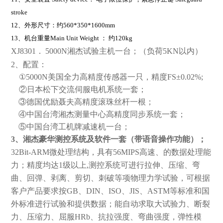
stroke
12
、外形尺寸：约
560*350*1600mm
13
、机台重量
Main Unit Weight
：
约
120kg
XJ830
1
．
5000N
湘杰试验主机一台；（负荷5KN以内）
2
、配置：
①5000N美国全力高精度传感器一只，精度FS±0.02%;
②日本松下交流伺服电机系统一套；
③德国优励聂夫高精度滚珠丝杆一根；
④中国台湾湘杰测量中心高精度同步系统一套；
⑤
中国台湾工机牌减速机一台；
3
、湘杰豪华测控系统及软件一套（带语音操作功能）；
32Bit-ARM
微处理结构，具有56MIPS高速、的数据处理能
力；精度均达1级以上,测控系统可进行拉伸、压缩、弯
曲、回弹、剥离、剪切、刺破等项物理力学试验，可根据
客户产品要求按GB、DIN、ISO、JIS、ASTM等标准和国
外标准进行试验和提供数据；能自动求取大试验力、断裂
力、压缩力、屈服HRb、抗拉强度、弯曲强度，弹性模