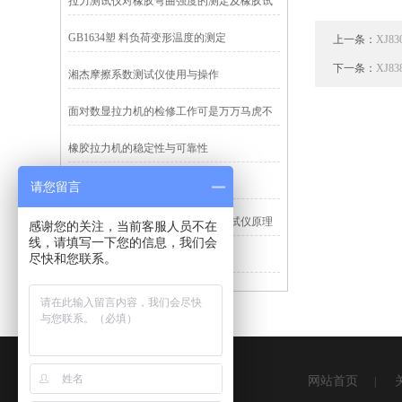
拉力测试仪对橡胶弯曲强度的测定及橡胶试
样要求
GB1634塑 料负荷变形温度的测定
上一条：
XJ
下一条：
XJ
湘杰摩擦系数测试仪使用与操作
面对数显拉力机的检修工作可是万万马虎不
得
橡胶拉力机的稳定性与可靠性
湘杰仪器提供无锡塑料拉力机
请您留言
湘杰仪器浅谈注射针针尖刺穿力测试仪原理
感谢您的关注，当前客服人员不在
线，请填写一下您的信息，我们会
和标准
尽快和您联系。
点焊拉力机
网站首页
|