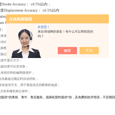
roke Accuracy： ±0.5%以内；
splacement Accuracy： ±0.5%以内
ety device： 电子限位保护，紧急停止键 Safeguard stroke
Unit Weight ： 约240kg
欢迎您！
能：
来自局域网的朋友！有什么可以帮助您的
设备接到指令，测量系统便自动清零；
吗？
自动识别试验大力，断裂后自动停车；
试验数据和实验条件可自动存盘，一次、两次或多次以免丢失；
试验过程及测量、显示、分析等均由数控微软完成；
数据可显示大力；
试验结果可任意存取；
具有程控和机械两级保护；
当负载超过额定时自动停机；
设有急停开关，用于紧急状态切断整机电源；
现主机和微机独立操作；
您提供*的售前、售中、售后服务。选择机型时提供*的，及免费的技术培训，不定期