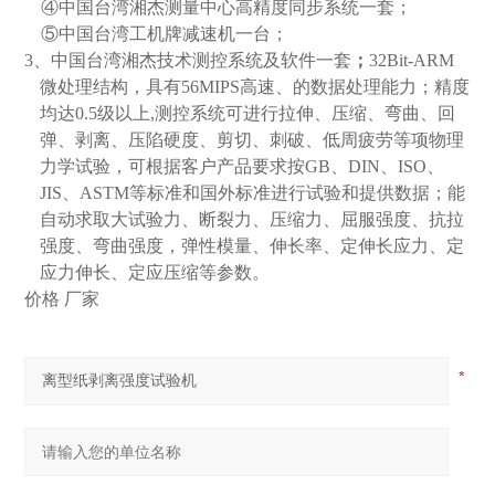
④中国台湾湘杰测量中心高精度同步系统一套；
⑤
中国台湾工机牌减速机一台；
3
、中国台湾湘杰技术测控系统及软件一套
；
32Bit-ARM
微处理结构，具有
56MIPS
高速、的数据处理能力；精度
均达
0.5
级以上
,
测控系统可进行拉伸、压缩、弯曲、回
弹、剥离、压陷硬度、剪切、刺破、低周疲劳等项物理
力学试验，可根据客户产品要求按
GB
、
DIN
、
ISO
、
JIS
、
ASTM
等标准和国外标准进行试验和提供数据；能
自动求取大试验力、断裂力、压缩力、屈服强度、抗拉
强度、弯曲强度，弹性模量、伸长率、定伸长应力、定
应力伸长、定应压缩等参数。
价格 厂家