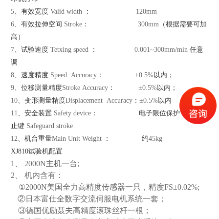
5
、有效宽度
Valid width
：
120mm
6
、有效拉伸空间
Stroke
：
300mm
（根据需要可加
高）
7
、试验速度
Tetxing speed
：
0.001~
300mm
/min
任意
调
8
、速度精度
Speed Accuracy
：
±0.5%
以内；
9
、位移测量精度
Stroke Accuracy
：
±0.5%
以内；
10
、变形测量精度
Displacement Accuracy
：
±0.5%
以内
11
、安全装置
Safety device
：
电子限位保护，紧急停
止键
Safeguard stroke
12
、机台重量
Main Unit Weight
：
约
45kg
XJ810试验机配置
1、
2000N
主机一台
;
2、
机内含有：
①
2000N
美国全力高精度传感器一只，精度
FS
±
0.02%;
②日本富仕全数字交流伺服电机系统一套；
③德国优励聂夫高精度滚珠丝杆一根；