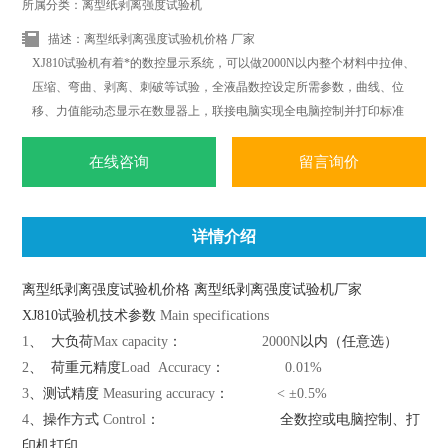
所属分类：离型纸剥离强度试验机
描述：离型纸剥离强度试验机价格 厂家
XJ810试验机有着*的数控显示系统，可以做2000N以内整个材料中拉伸、
压缩、弯曲、剥离、刺破等试验，全液晶数控设定所需参数，曲线、位
移、力值能动态显示在数显器上，联接电脑实现全电脑控制并打印标准
试验报告；*改变传统材料式试验机机台笨重、操作复杂、性能单一之缺
点。外观采用挤型封板及高级烤漆处理，更显美观大方。
在线咨询
留言询价
详情介绍
离型纸剥离强度试验机价格 离型纸剥离强度试验机厂家
XJ810试验机技术参数
Main specifications
1
、
大负荷
Max capacity
：
2000N
以内（任意选）
2
、
荷重元精度
Load Accuracy
：
0.01%
3
、测试精度
Measuring accuracy
：
< ±0.5%
4
、操作方式
Control
：
全数控或电脑控制、打
印机打印