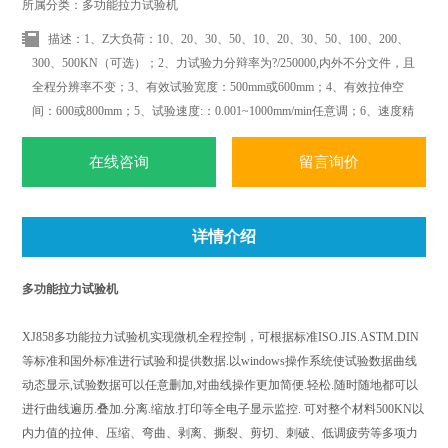
所属分类：多功能拉力试验机
描述：1、Z大负荷：10、20、30、50、10、20、30、50、100、200、
300、500KN（可选）；2、力试验力分辩率为?/250000,内外不分文件，且
全程分辨率不变；3、有效试验宽度：500mm或600mm；4、有效拉伸空
间：600或800mm；5、试验速度:：0.001~1000mm/min任意调；6、速度精
度：示值的?%以内；7、位移测量精度：示值的?.5%以内；8、变形测量
精度：示值的?.5%以内；
在线咨询
留言询价
详情介绍
多功能拉力试验机
XJ858多功能拉力试验机实现微机全程控制，可根据标准ISO.JIS.ASTM.DIN
等标准和国外标准进行试验和提供数据.以windows操作系统使试验数据曲线
动态显示,试验数据可以任意删加,对曲线操作更加简便.轻松.随时随地都可以
进行曲线遍历.叠加.分离.缩放.打印等全电子显示监控. 可对整个材料500KN以
内力值的拉伸、压缩、弯曲、剥离、撕裂、剪切、刺破、低调疲劳等多项力