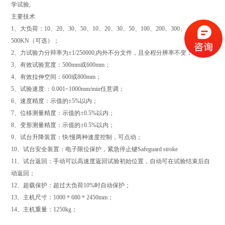
学试验,
主要技术
1、大负荷：10、20、30、50、10、20、30、50、100、200、300、
500KN（可选）；
2、力试验力分辩率为±1/250000,内外不分文件，且全程分辨率不变；
3、有效试验宽度：500mm或600mm；
4、有效拉伸空间：600或800mm；
5、试验速度:：0.001~1000mm/min任意调；
6、速度精度：示值的±5%以内；
7、位移测量精度：示值的±0.5%以内；
8、变形测量精度：示值的±0.5%以内；
9、试台升降装置：快/慢两种速度控制，可点动；
10、试台安全装置：电子限位保护，紧急停止键Safeguard stroke
11、试台返回：手动可以高速度返回试验初始位置，自动可在试验结束后自
动返回；
12、超载保护：超过大负荷10%时自动保护；
13、主机尺寸：1000＊680＊2450mm；
14、主机重量：1250kg；