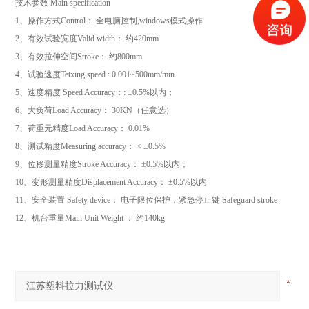
技术参数
Main specification
1、操作方式
Control
： 全电脑控制
,windows
模式操作
2
、有效试验宽度
Valid width
： 约
420mm
3
、有效拉伸空间
Stroke
： 约
800mm
4
、试验速度
Tetxing speed : 0.001~500mm/min
5
、速度精度
Speed Accuracy
：
: ±0.5%
以内；
6
、大负荷
Load Accuracy
：
30KN
（任意选）
7
、荷重元精度
Load Accuracy
：
0.01%
8
、测试精度
Measuring accuracy
：
< ±0.5%
9
、位移测量精度
Stroke Accuracy
：
±0.5%
以内；
10
、变形测量精度
Displacement Accuracy
：
±0.5%
以内
11
、安全装置
Safety device
： 电子限位保护，紧急停止键
Safeguard stroke
12
、机台重量
Main Unit Weight
： 约
140kg