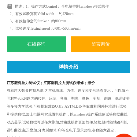
描述：1、操作方式Control： 全电脑控制,windows模式操作
2、有效试验宽度Valid width： 约420mm
3、有效拉伸空间Stroke： 约800mm
4、试验速度Tetxing speed : 0.001~500mm/min
5、速度精度 Speed Accuracy：: ±0.5%以内；
6、Z大负荷Load Accuracy： 30KN(任意选)
在线咨询
留言询价
详情介绍
江苏塑料拉力测试仪；江苏塑料拉力测试仪维修；报价
有着超大数显控制系统
-
为主机曲线、力值、速度和变形动态显示，可以做不
同材料
30KN
以内的拉伸、压缩、弯曲、剥离、撕裂、剪切、刺破、低调疲劳
等多项力学试验
.
可根据标准
ISO.JIS.ASTM.DIN
等标准和国外标准进行试验
和提供数据
.
加上电脑可实现微机操作，以
windows
操作系统使试验数据曲线
动态显示
,
试验数据可以任意删加
,
对曲线操作更加简便
.
轻松
.
随时随地都可以
进行曲线遍历
.
叠加
.
分离
.
缩放
.
打印等全电子显示监控
.
参数随意设定，