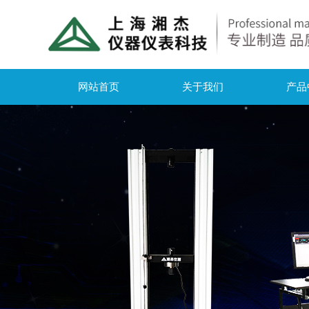
网站首页
关于我们
产品