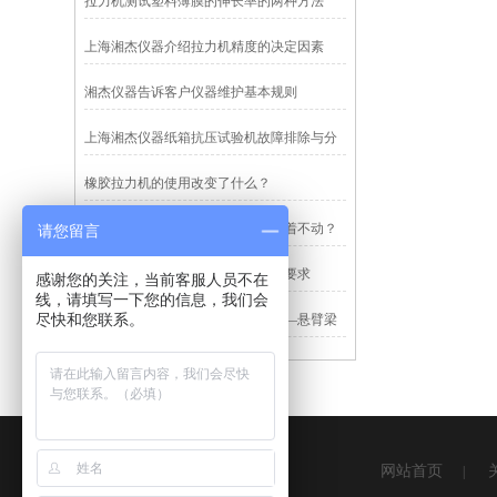
拉力机测试塑料薄膜的伸长率的两种方法
上海湘杰仪器介绍拉力机精度的决定因素
湘杰仪器告诉客户仪器维护基本规则
上海湘杰仪器纸箱抗压试验机故障排除与分
析
橡胶拉力机的使用改变了什么？
尴尬了，薄膜拉力机竟然会上下卡着不动？
请您留言
湘杰电子拉力机试验夹具结构设计要求
感谢您的关注，当前客服人员不在
线，请填写一下您的信息，我们会
尽快和您联系。
材料抗冲击性能检测的可靠伙伴——悬臂梁
冲击试验机详解
网站首页
|