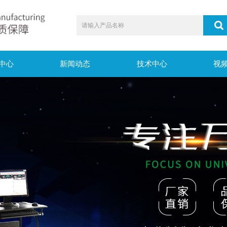
中心
新闻动态
技术中心
视