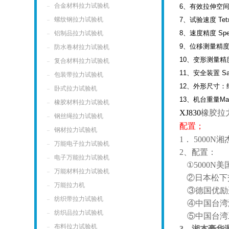
合金材料拉力试验机
6
、有效拉伸空
螺纹钢拉力试验机
7
、试验速度
Tet
8
、速度精度
Spe
铝制品拉力试验机
9
、位移测量精
防水卷材拉力试验机
10
、变形测量精
复合材料拉力试验机
11
、安全装置
Sa
包装带拉力试验机
12
、外形尺寸：
卧式拉力试验机
13
、机台重量
Ma
橡胶材料拉力试验机
XJ830
橡胶拉
钢丝绳拉力试验机
配置；
钢材拉力试验机
1．
5000N
湘
万能电子拉力试验机
2
、配置：
电子万能拉力试验机
①
5000N
美
万能材料拉力试验机
②日本松下
万能拉力机
③德国优励
纺织带拉力试验机
④中国台湾
纺织品拉力试验机
⑤
中国台湾
布料拉力试验机
3
、湘杰豪华