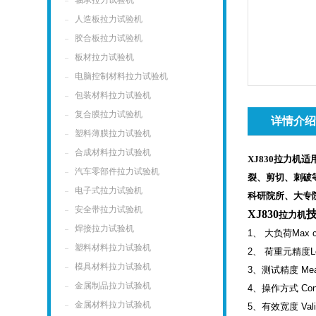
轴承拉力试验机
人造板拉力试验机
胶合板拉力试验机
板材拉力试验机
电脑控制材料拉力试验机
包装材料拉力试验机
复合膜拉力试验机
详情介
塑料薄膜拉力试验机
合成材料拉力试验机
XJ830拉力
汽车零部件拉力试验机
裂、剪切、刺破
电子式拉力试验机
科研院所、大专
安全带拉力试验机
XJ830
拉力机
焊接拉力试验机
1
、
大负荷
Max c
塑料材料拉力试验机
2
、
荷重元精度
L
模具材料拉力试验机
3
、测试精度
Mea
金属制品拉力试验机
4
、操作方式
Con
金属材料拉力试验机
5
、有效宽度
Val