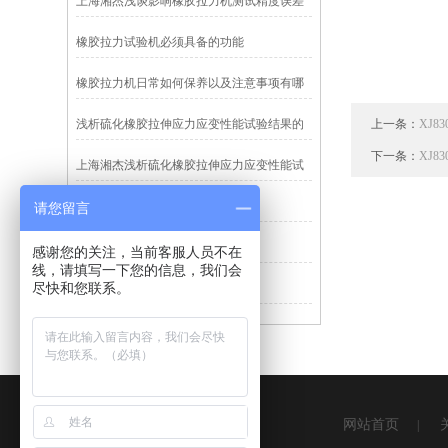
上海湘杰浅谈影响橡胶拉力机测试精度误差
的原因
橡胶拉力试验机必须具备的功能
橡胶拉力机日常如何保养以及注意事项有哪
些?
浅析硫化橡胶拉伸应力应变性能试验结果的
上一条：
XJ
影响因素
下一条：
XJ
上海湘杰浅析硫化橡胶拉伸应力应变性能试
验结果的影响因素
湘杰仪器提供橡胶拉力试验机简介
请您留言
橡胶拉力试验机检查的注意事项
感谢您的关注，当前客服人员不在
线，请填写一下您的信息，我们会
尽快和您联系。
橡胶拉力机
网站首页
|