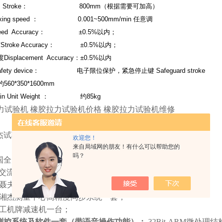
间
Stroke
：
800mm
（根据需要可加高）
xing speed
：
0.001~
500mm
/min
任意调
ed Accuracy
：
±0.5%
以内；
度
Stroke Accuracy
：
±0.5%
以内；
度
Displacement Accuracy
：
±0.5%
以内
fety device
：
电子限位保护，紧急停止键
Safeguard stroke
约
560*350*
1600mm
in Unit Weight
：
约
85kg
力试验机 橡胶拉力试验机价格 橡胶拉力试验机维修
杰试验主机一台；（负荷
5KN
以内）
欢迎您！
来自局域网的朋友！有什么可以帮助您的
吗？
国全力高精度传感器一只，精度
FS
±
0.02%;
交流伺服电机系统一套；
聂夫高精度滚珠丝杆一根；
湘杰测量中心高精度同步系统一套；
工机牌减速机一台；
测控系统及软件一套（带语音操作功能）；
32Bit-ARM
微处理结