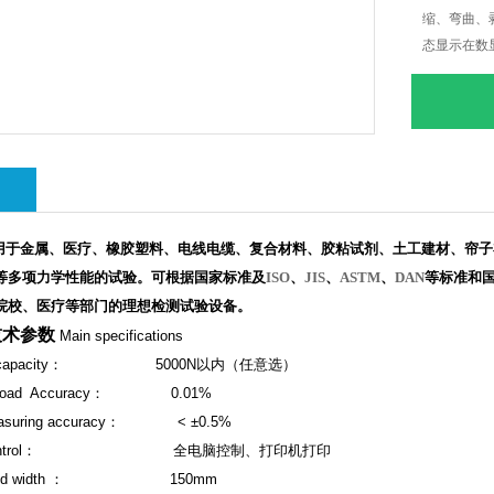
缩、弯曲、
态显示在数
绍
机适用于金属、医疗、橡胶塑料、电线电缆、复合材料、胶粘试剂、土工建材、帘
等多项力学性能的试验。可根据国家标准及
ISO
、
JIS
、
ASTM
、
DAN
等标准和
院校、医疗等部门的理想检测试验设备。
技术参数
Main specifications
apacity
：
5000N
以内（任意选）
oad Accuracy
：
0.01%
suring accuracy
：
< ±0.5%
trol
：
全电脑控制、打印机打印
id width
：
150mm