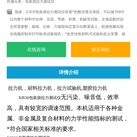
所属分类：包装袋拉力测试仪
描述：XJ830包装袋拉力测试仪有着*的数控显示系统，可以做5000N
以内整个材料中拉伸、压缩、弯曲、剥离、刺破等试验，全液晶数控设
定所需参数，曲线、位移、力值能动态显示在数显器上，联接电脑实现
全电脑控制并打印标准试验报告；*改变传统材料式试验机机台笨重、操
作复杂、性能单一之缺点。外观采用挤型封板及高级烤漆处理，更显美
观大方。
在线咨询
留言询价
详情介绍
拉力机，材料拉力机，拉力试验机,塑胶拉力机
无污染、噪音低，效率
XJ830包装袋拉力测试仪
高，具有较宽的调速范围。
本机适用于各种金
属、非金属及复合材料的力学性能指标的测试，
*符合国家相关标准的要求。